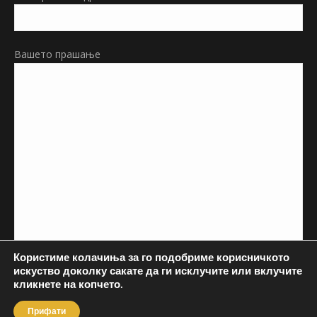
Вашето прашање
Користиме колачиња за го подобриме корисничкото
искуство доколку сакате да ги исклучите или вклучите
кликнете на копчето.
Прифати