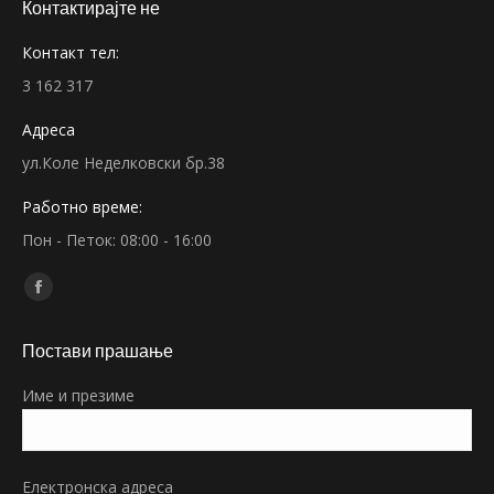
Контактирајте не
Контакт тел:
3 162 317
Адреса
ул.Коле Неделковски бр.38
Работно време:
Пон - Петок: 08:00 - 16:00
Find us on:
Facebook
page
Постави прашање
opens
in
Име и презиме
new
window
Електронска адреса