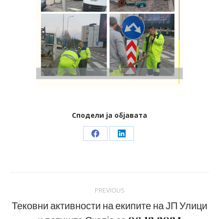
Сподели ја објавата
Share
Share
on
on
Facebook
LinkedIn
Post
PREVIOUS
navigation
Тековни активности на екипите на ЈП Улици
Previous