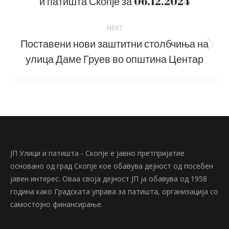
и патишта Скопје за 06.12.2024
post:
NEXT
Поставени нови заштитни столбчиња на
Next
улица Даме Груев во општина Центар
post:
ЈП Улици и патишта - Скопје е јавно претпријатие
основано од град Скопје кое обавува дејност од посебен
јавен интерес. Оваа своја дејност ЈП ја обавува од 1958
година како Градската управа за патишта, организација со
самостојно финансирање.