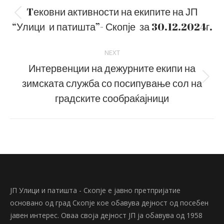
navigation
Tековни активности на екипите на ЈП
Previous
“Улици и патишта”- Скопје за 30.12.2024г.
post:
NEXT
Интервенции на дежурните екипи на
зимската служба со посипување сол на
Next
post:
градските сообраќајници
ЈП Улици и патишта - Скопје е јавно претпријатие
основано од град Скопје кое обавува дејност од посебен
јавен интерес. Оваа своја дејност ЈП ја обавува од 1958