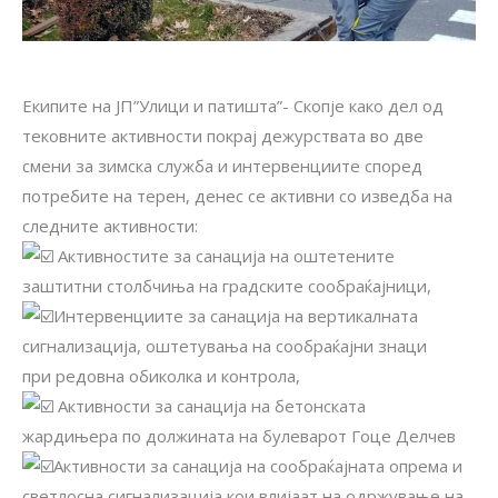
Екипите на ЈП”Улици и патишта”- Скопје како дел од
тековните активности покрај дежурствата во две
смени за зимска служба и интервенциите според
потребите на терен, денес се активни со изведба на
следните активности:
Aктивностите за санација на оштетените
зaштитни столбчиња на градските сообраќајници,
Интервенциите за санација на вертикалната
сигнализација, оштетувања на сообраќајни знаци
при редовна обиколка и контрола,
Активности за санација на бетонската
жардињера по должината на булеварот Гоце Делчев
Активности за санација на сообраќајната опрема и
светлосна сигнализација кои влијаат на одржување на