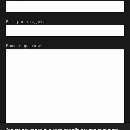
new
window
Електронска адреса
Вашето прашање