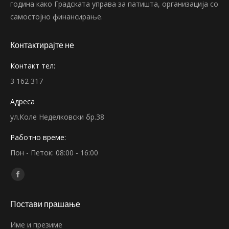
година како Градската управа за патишта, организација со
самостојно финансирање.
Контактирајте не
Контакт тел:
3 162 317
Адреса
ул.Коле Неделковски бр.38
Работно време:
Пон - Петок: 08:00 - 16:00
Find us on:
Facebook
page
Постави прашање
opens
in
Име и презиме