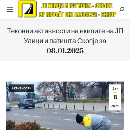
Searc
Тековни активности на екипите на ЈП
Улици и патишта Скопје за
08.01.2025
Активности
Јан
8
2025