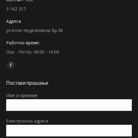
3 162 317
Адреса
ул.Коле Неделковски бр.38
Работно време:
Пон - Петок: 08:00 - 16:00
Find us on:
Facebook
page
Постави прашање
opens
in
Име и презиме
new
window
Електронска адреса