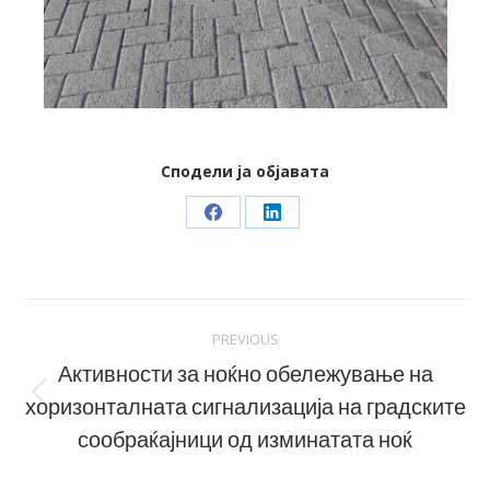
Сподели ја објавата
Share
Share
on
on
Facebook
LinkedIn
Post
PREVIOUS
navigation
Активности за ноќно обележување на
хоризонталната сигнализација на градските
Previous
post:
сообраќајници од изминатата ноќ