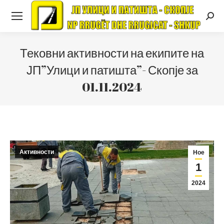
Searc
Тековни активности на екипите на
ЈП”Улици и патишта”- Скопје за
01.11.2024
Активности
Ное
1
2024