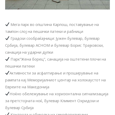
Мега парк во општина Карпош, поставување на
тампон слој на пешачки патеки и рабници
Градски сообраќајници: Јужен булевар, булевар
Србија, булевар АСНОМ и булевар Борис Трајковски,
санација на ударни дупки
Парк”Жена борец”, санација на оштетени плочи на
пешачки патеки
Активности за асфалтирање и проширување на
рампата кај Меморијалниот центар на холокаустот на
Евреите на Македонија
Ноќно обележување на хоризонтална сигнализација
за претстојната ноќ, булевар Климент Охридски и
булевар Србија
Контрола и обиколка на семафоризирани