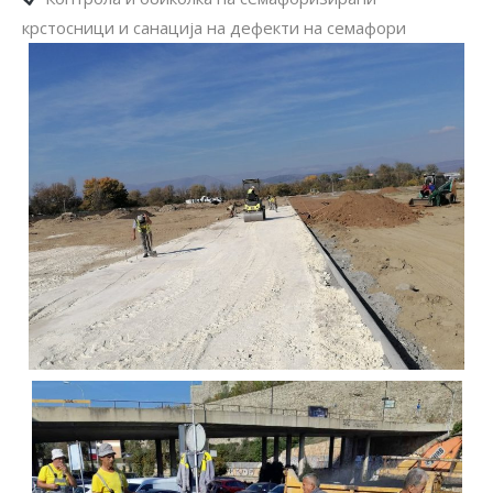
крстосници и санација на дефекти на семафори