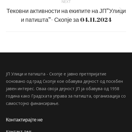
NEXT
Тековни активности на екипите на ЈП”Улици
Next
и патишта”- Скопје за 04.11.2024
post:
ЈП Улици и патишта - Скопје е јавно претпријатие
основано од град Скопје кое обавува дејност од посебен
јавен интерес. Оваа своја дејност ЈП ја обавува од 1958
година како Градската управа за патишта, организација со
самостојно финансирање.
Контактирајте не
Контакт тел: