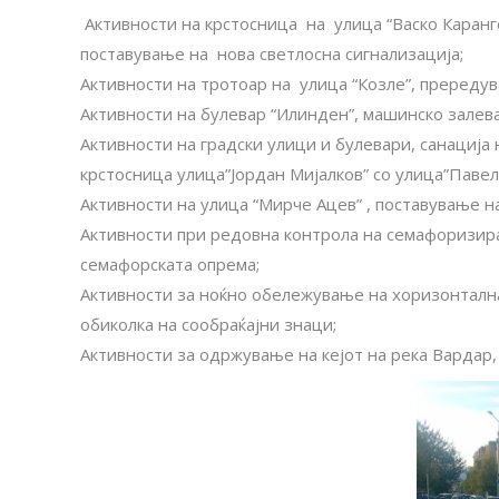
Активности на крстосница на улица “Васко Каранге
поставување на нова светлосна сигнализација;
Активности на тротоар на улица “Козле”, прередув
Активности на булевар “Илинден”, машинско залев
Активности на градски улици и булевари, санациј
крстосница улица”Јордан Мијалков” со улица”Павел
Активности на улица “Мирче Ацев” , поставување на
Активности при редовна контрола на семафоризира
семафорската опрема;
Активности за ноќно обележување на хоризонтална
обиколка на сообраќајни знаци;
Aктивности за одржување на кејот на река Вардар,