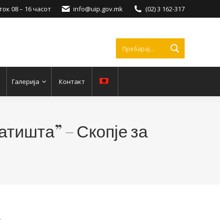
ок 08 – 16 часот
info@uip.gov.mk
(02) 3 162-317
Галерија
Контакт
атишта” – Скопје за