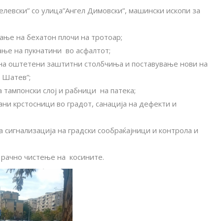
левски” со улица”Ангел Димовски”, машински ископи за
ање на бехатон плочи на тротоар;
ање на пукнатини во асфалтот;
а на оштетени заштитни столбчиња и поставување нови на
 Шатев”;
 тампонски слој и рабници на патека;
ни крстосници во градот, санација на дефекти и
 сигнализација на градски сообраќајници и контрола и
 рачно чистење на косините.