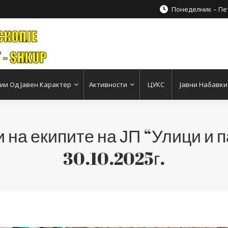
Понеделник – Пет
и Од Јавен Карактер
Активности
ЦУКС
Јавни Набавки
 на екипите на ЈП “Улици и п
30.10.2025г.