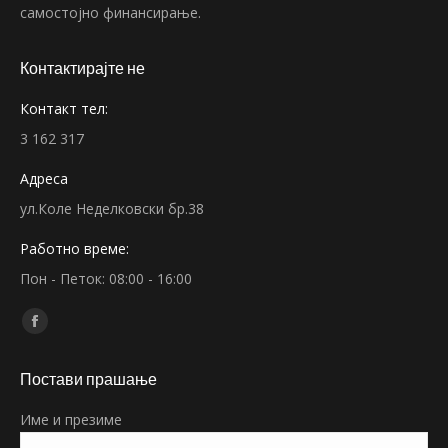
самостојно финансирање.
Контактирајте не
Контакт тел:
3 162 317
Адреса
ул.Коле Неделковски бр.38
Работно време:
Пон - Петок: 08:00 - 16:00
Find us on:
Facebook
page
Постави прашање
opens
in
Име и презиме
new