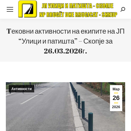
Searc
Tековни активности на екипите на ЈП
“Улици и патишта” – Скопје за
26.03.2026г.
Активности
Мар
26
2026