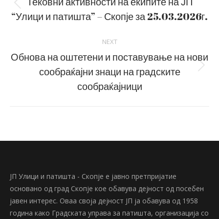
navigation
Тековни активности на екипите на ЈП
Previous
“Улици и патишта” – Скопје за 25.03.2026г.
post:
NEXT
Обнова на оштетени и поставување на нови
сообраќајни знаци на градските
Next
post:
сообраќајници
ЈП Улици и патишта - Скопје е јавно претпријатие
основано од град Скопје кое обавува дејност од посебен
јавен интерес. Оваа своја дејност ЈП ја обавува од 1958
година како Градската управа за патишта, организација со