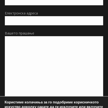
window
Електронска адреса
Вашето прашање
Користиме колачиња за го подобриме корисничкото
искуство доколку сакате да ги исклучите или вклучите