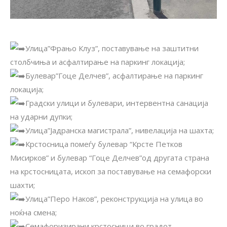
Улица”Фрањо Клуз”, поставување на заштитни
столбчиња и асфалтирање на паркинг локација;
Булевар”Гоце Делчев”, асфалтирање на паркинг
локација;
Градски улици и булевари, интервентна санација
на ударни дупки;
Улица”Јадранска магистрала”, нивелација на шахта;
Крстосница помеѓу булевар “Крсте Петков
Мисирков” и булевар “Гоце Делчев”од другата страна
на крстосницата, ископ за поставување на семафорски
шахти;
Улица”Перо Наков”, реконструкција на улица во
ноќна смена;
Семафоризирани крстосници во градот,