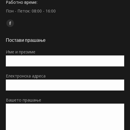
Работно време:
Пон - Петок: 08:00 - 16:00
Find us on:
Facebook
page
Постави прашање
opens
in
Име и презиме
new
window
Електронска адреса
Вашето прашање