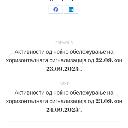
Share
Share
on
on
Facebook
LinkedIn
Post
PREVIOUS
navigation
Активности од ноќно обележување на
хоризонталната сигнализација од 22.09.кон
Previous
post:
23.09.2025г.
NEXT
Активности од ноќно обележување на
хоризонталната сигнализација од 23.09.кон
Next
post:
24.09.2025г.