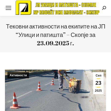
Searc
Тековни активности на екипите на ЈП
“Улици и патишта” – Скопје за
23.09.2025 г.
Активности
Сеп
23
2025