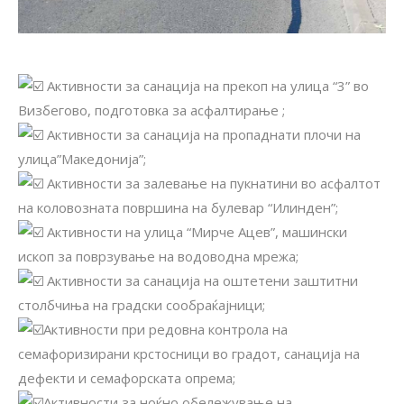
Активности за санација на прекоп на улица “3” во
Визбегово, подготовка за асфалтирање ;
Активности за санација на пропаднати плочи на
улица”Македонија”;
Активности за залевање на пукнатини во асфалтот
на коловозната површина на булевар “Илинден”;
Активности на улица “Мирче Ацев”, машински
ископ за поврзување на водоводна мрежа;
Aктивности за санација на оштетени заштитни
столбчиња на градски сообраќајници;
Активности при редовна контрола на
семафоризирани крстосници во градот, санација на
дефекти и семафорската опрема;
Активности за ноќно обележување на