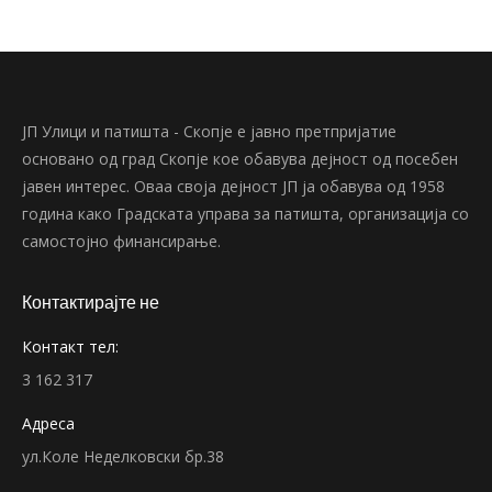
ЈП Улици и патишта - Скопје е јавно претпријатие
основано од град Скопје кое обавува дејност од посебен
јавен интерес. Оваа своја дејност ЈП ја обавува од 1958
година како Градската управа за патишта, организација со
самостојно финансирање.
Контактирајте не
Контакт тел:
3 162 317
Адреса
ул.Коле Неделковски бр.38