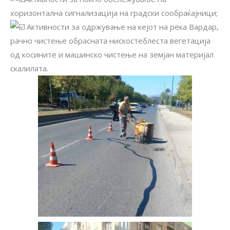
хоризонтална сигнализација на градски сообраќајници;
Aктивности за одржување на кејот на река Вардар,
рачно чистење обрасната нискостеблеста вегетација
од косините и машинско чистење на земјан материјал
скалилата.