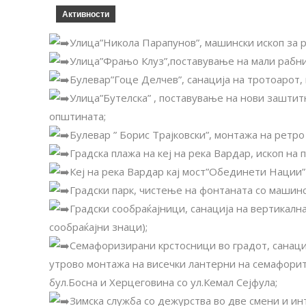
Активности
Улица”Никола Парапунов”, машински ископ за 
Улица”Фрањо Клуз”,поставување на мали рабни
Булевар”Гоце Делчев”, санација на тротоарот,
Улица”Бутелска” , поставување на нови заштит
општината;
Булевар ” Борис Трајковски”, монтажа на ретр
Градска плажа на кеј на река Вардар, ископ на 
Кеј на река Вардар кај мост”Обединети Нации” 
Градски парк, чистење на фонтаната со машин
Градски сообраќајници, санација на вертикалн
сообраќајни знаци);
Семафоризирани крстосници во градот, санаци
утрово монтажа на висечки лантерни на семафорит
бул.Босна и Херцеговина со ул.Кемал Сејфула;
Зимска служба со дежурства во две смени и и