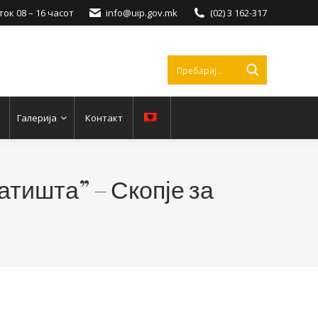
ок 08 – 16 часот
info@uip.gov.mk
(02) 3 162-317
Галерија
Контакт
атишта” – Скопје за