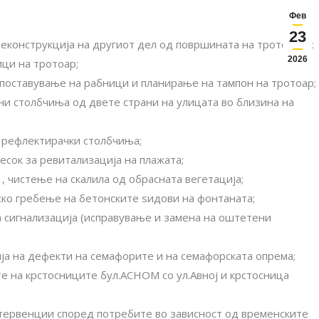
Фев
23
реконструкција на другиот дел од површината на тротоарот;
2026
ци на тротоар;
 поставување на рабници и планирање на тампон на тротоар;
ни столбчиња од двете страни на улицата во близина на
о рефлектирачки столбчиња;
песок за ревитализација на плажата;
, чистење на скалила од обрасната вегетација;
ско гребење на бетонските ѕидови на фонтаната;
а сигнализација (исправување и замена на оштетени
ја на дефекти на семафорите и на семафорската опрема;
е на крстосниците бул.АСНОМ со ул.Авној и крстосница
нтервенции според потребите во зависност од временските