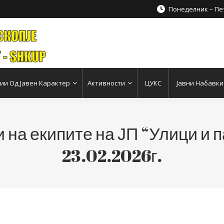
Понеделник – Пет
и Од Јавен Карактер
Активности
ЦУКС
Јавни Набавки
 на екипите на ЈП “Улици и п
23.02.2026г.