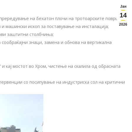
Јан
14
о прередување на бехатон плочи на тротоарските површини;
2026
 и машински ископ за поставување на инсталација;
нови заштитни столбчиња;
а сообраќајни знаци, замена и обнова на вертикална
 и кај мостот во Хром, чистење на скалила од обрасната
тервенции со посипување на индустриска сол на критични