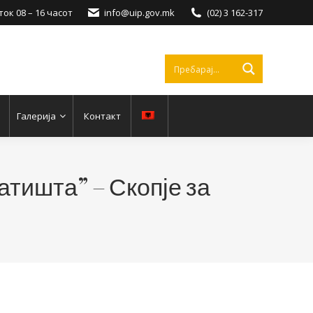
ок 08 – 16 часот
info@uip.gov.mk
(02) 3 162-317
Галерија
Контакт
атишта” – Скопје за