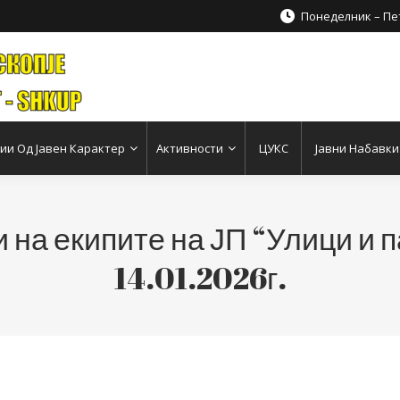
Понеделник – Пет
и Од Јавен Карактер
Активности
ЦУКС
Јавни Набавки
 на екипите на ЈП “Улици и п
14.01.2026г.