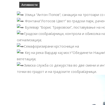
Активности
Улица “Антон Попов”; санација на тротоари с
Фонтана”Лотосов Цвет” во градски парк, рачен
Булевар “Борис Трајковски”, поставување на 
Градски сообраќајници, контрола и обиколка н
сигнализација;
Семафоризирани крстосници на
Кеј на река Вардар кај мост”Обединети Нации”
вегетација;
Зимска служба со дежурства во две смени и ин
точки во градот и на градските сообраќајници.