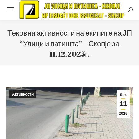
Searc
Тековни активности на екипите на ЈП
“Улици и патишта” – Скопје за
11.12.2025г.
Активности
Дек
11
2025