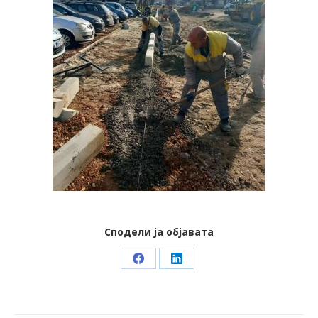
Сподели ја објавата
Share
Share
on
on
Facebook
LinkedIn