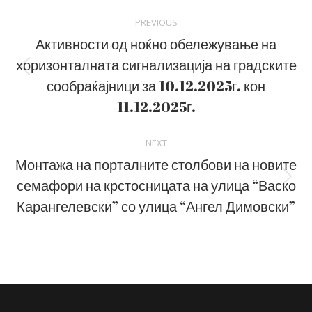
Post
PREVIOUS
navigation
Активности од ноќно обележување на
хоризонталната сигнализација на градските
Previous
сообраќајници за 10.12.2025г. кон
post:
11.12.2025г.
NEXT
Монтажа на порталните столбови на новите
семафори на крстосницата на улица “Васко
Next
post:
Карангелевски” со улица “Ангел Димовски”