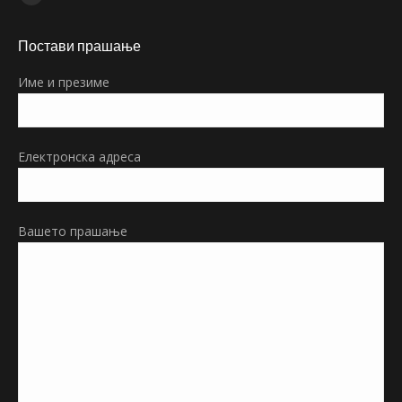
Facebook
page
Постави прашање
opens
in
Име и презиме
new
window
Електронска адреса
Вашето прашање