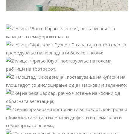
Улица “Васко Карангелевски”, поставување на
капаци за семафорски шахти;
Улица “Френклин Рузвелт”, санација на тротоар со
прередување на пропаднати бехатон плочи;
Улица “Фрањо Клуз”, поставување на големи
рабници на тротоарот;
Плоштад”Македонија”, поставување на куќарки на
плоштадот со дислоцирање од ЈП Паркови и зеленило;
Кеј на река Вардар, рачно чистење на косини од
обрасната вегетација;
Семафоризирани крстосници во градот, контрола и
обиколка, санација на можни дефекти на семафори и
семафорската опрема;
Градски сообраќајници, контрола и обиколка на