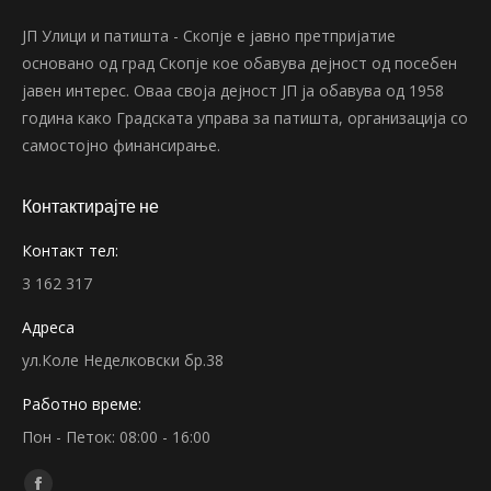
ЈП Улици и патишта - Скопје е јавно претпријатие
основано од град Скопје кое обавува дејност од посебен
јавен интерес. Оваа своја дејност ЈП ја обавува од 1958
година како Градската управа за патишта, организација со
самостојно финансирање.
Контактирајте не
Контакт тел:
3 162 317
Адреса
ул.Коле Неделковски бр.38
Работно време:
Пон - Петок: 08:00 - 16:00
Find us on: