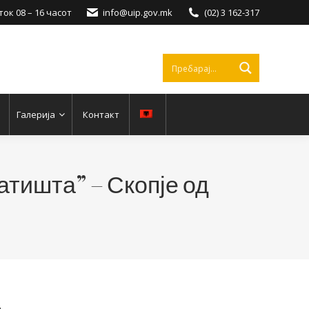
ок 08 – 16 часот
info@uip.gov.mk
(02) 3 162-317
Галерија
Контакт
атишта” – Скопје од