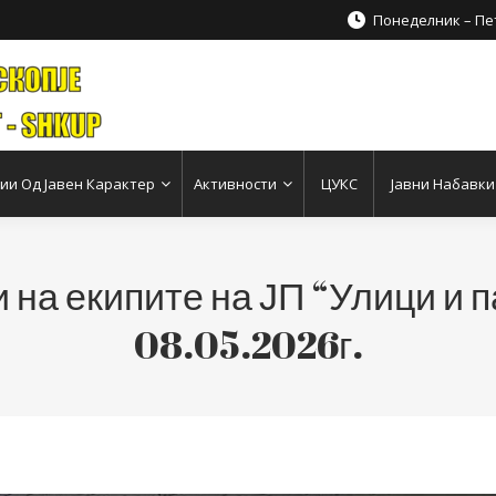
Понеделник – Пет
и Од Јавен Карактер
Активности
ЦУКС
Јавни Набавки
 на екипите на ЈП “Улици и п
08.05.2026г.