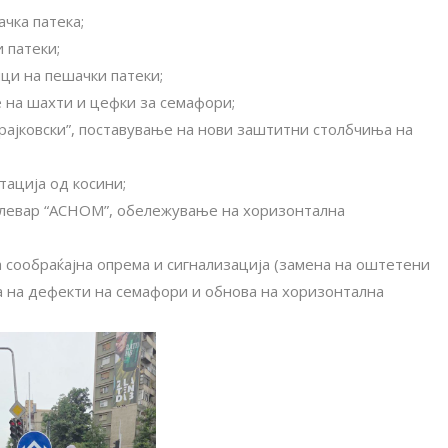
чка патека;
 патеки;
ци на пешачки патеки;
 на шахти и цефки за семафори;
рајковски”, поставување на нови заштитни столбчиња на
тација од косини;
улевар “АСНОМ”, обележување на хоризонтална
а сообраќајна опрема и сигнализација (замена на оштетени
а на дефекти на семафори и обнова на хоризонтална