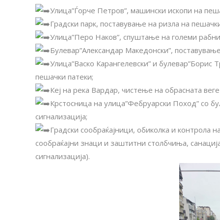
Улица”Ѓорче Петров”, машински ископи на пеша
Градски парк, поставување на ризла на пешачки
Улица”Перо Наков”, спуштање на големи рабни
Булевар”Александар Македонски”, поставување
Улица”Васко Карангелевски” и булевар”Борис Т
пешачки патеки;
Кеј на река Вардар, чистење на обрасната веге
Крстосница на улица”Фебруарски Поход” со б
сигнализација;
Градски сообраќајници, обиколка и контрола н
сообраќајни знаци и заштитни столбчиња, санациј
сигнализација).