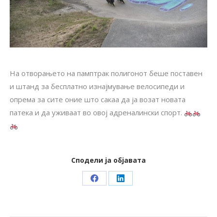
На отворањето на памптрак полигонот беше поставен
и штанд за бесплатно изнајмување велосипеди и
опрема за сите оние што сакаа да ја возат новата
патека и да уживаат во овој адреналински спорт.
Сподели ја објавата
Share
Share
on
on
Facebook
LinkedIn