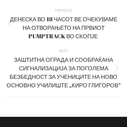
Post
PREVIOUS
navigation
ДЕНЕСКА ВО 18 ЧАСОТ ВЕ ОЧЕКУВАМЕ
НА ОТВОРАЊЕТО НА ПРВИОТ
Previous
post:
PUMPTRACK ВО СКОПЈЕ
NEXT
ЗАШТИТНА ОГРАДА И СООБРАЌАНА
СИГНАЛИЗАЦИЈА ЗА ПОГОЛЕМА
Next
БЕЗБЕДНОСТ ЗА УЧЕНИЦИТЕ НА НОВО
post:
ОСНОВНО УЧИЛИШТЕ „КИРО ГЛИГОРОВ“