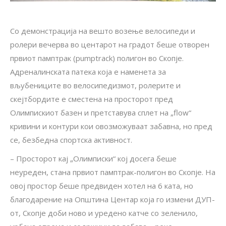
Со демонстрација на вешто возење велосипеди и
ролери вечерва во центарот на градот беше отворен
првиот памптрак (pumptrack) полигон во Скопје.
Адреналинската патека која е наменета за
вљубениците во велосипедизмот, ролерите и
скејтбордите е сместена на просторот пред
Олимпискиот базен и претставува сплет на „flow“
кривини и контури кои овозможуваат забавна, но пред
се, безбедна спортска активност.
– Просторот кај „Ол
имписки“ кој досега беше
неуреден, стана првиот памптрак-полигон во Скопје. На
овој простор беше предвиден хотел на 6 ката, но
благодарение на Општина Центар која го измени ДУП-
от, Скопје доби ново и уредено катче со зеленило,