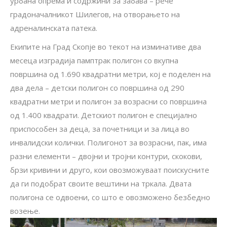
урбана опрема и содржини за забава – рече
градоначалникот Шилегов, на отворањето на
адреналинската патека.
Екипите на Град Скопје во текот на изминативе два
месеца изградија памптрак полигон со вкупна
површина од 1.690 квадратни метри, кој е поделен на
два дела – детски полигон со површина од 290
квадратни метри и полигон за возрасни со површина
од 1.400 квадрати. Детскиот полигон е специјално
приспособен за деца, за почетници и за лица во
инвалидски колички. Полигонот за возрасни, пак, има
разни елементи – двојни и тројни контури, скокови,
брзи кривини и друго, кои овозможуваат поискусните
да ги подобрат своите вештини на тркала. Двата
полигона се одвоени, со што е овозможено безбедно
возење.