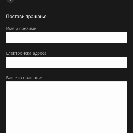
Facebook
page
Постави прашање
opens
in
Име и презиме
new
window
Електронска адреса
Вашето прашање