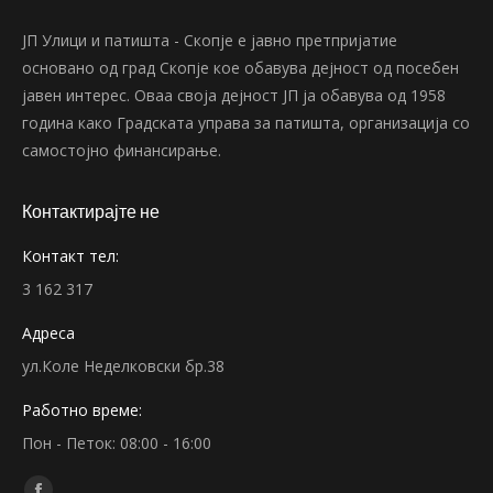
ЈП Улици и патишта - Скопје е јавно претпријатие
основано од град Скопје кое обавува дејност од посебен
јавен интерес. Оваа своја дејност ЈП ја обавува од 1958
година како Градската управа за патишта, организација со
самостојно финансирање.
Контактирајте не
Контакт тел:
3 162 317
Адреса
ул.Коле Неделковски бр.38
Работно време:
Пон - Петок: 08:00 - 16:00
Find us on: