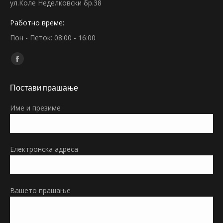
ул.Коле Неделковски бр.38
Работно време:
Пон - Петок: 08:00 - 16:00
Find us on:
Facebook
page
Постави прашање
opens
in
Име и презиме
new
window
Електронска адреса
Вашето прашање