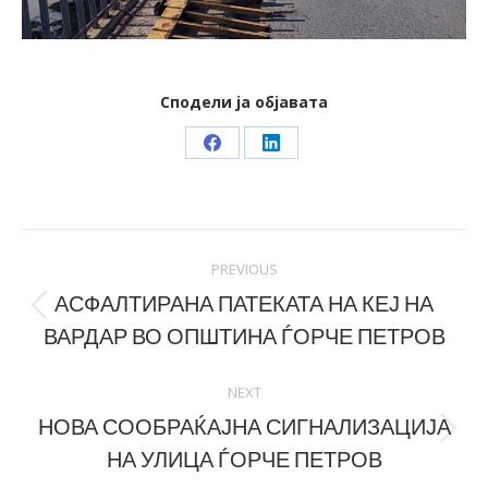
Сподели ја објавата
Share
Share
on
on
Facebook
LinkedIn
Post
PREVIOUS
navigation
АСФАЛТИРАНА ПАТЕКАТА НА КЕЈ НА
Previous
ВАРДАР ВО ОПШТИНА ЃОРЧЕ ПЕТРОВ
post:
NEXT
НОВА СООБРАЌАЈНА СИГНАЛИЗАЦИЈА
Next
НА УЛИЦА ЃОРЧЕ ПЕТРОВ
post: