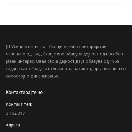
ЈП Улици и патишта - Скопје е јавно претпријатие
основано од град Скопје кое обавува дејност од посебен
јавен интерес. Оваа своја дејност ЈП ја обавува од 1958
година како Градската управа за патишта, организација со
самостојно финансирање.
Контактирајте не
Контакт тел:
3 162 317
Адреса