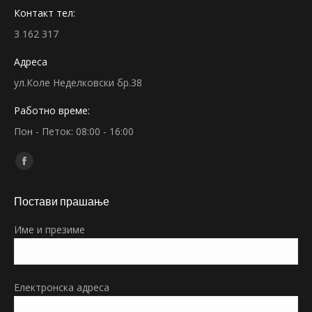
Контакт тел:
3 162 317
Адреса
ул.Коле Неделковски бр.38
Работно време:
Пон - Петок: 08:00 - 16:00
Find us on:
Facebook
page
Постави прашање
opens
in
Име и презиме
new
window
Електронска адреса