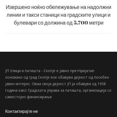
Извршено ноќно обележување на надолжни
линии и такси станици на градските улици и
Next
post:
булевари со должина од 5.700 метри
ЈП Улици и патишта - Скопје е јавно претпријатие
основано од град Скопје кое обавува дејност од посебен
јавен интерес. Оваа своја дејност ЈП ја обавува од 1958
година како Градската управа за патишта, организација со
самостојно финансирање.
Контактирајте не