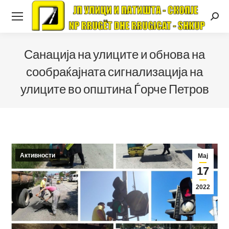
Searc
Санација на улиците и обнова на
сообраќајната сигнализација на
улиците во општина Ѓорче Петров
Активности
Мај
17
2022