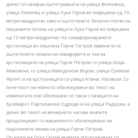
денес ги санираа оштетувањата на улица Волковска,
улица Лепенец и улица Лука Геров во површина од 70
метри квадратни, како и оштетените бехатон плочи на
пешачките патеки на улицата Лука Геров во површина
од 10 метри квадратни. На семафоризираните
крстосници во општина Ѓорче Петров заменети се
оштетените сенила на семафорите и тоа на
крстосниците на улица Ѓорче Петров со улица Исаја
Мажовски, со улица Македонски Војски, улица Сремски
Фронт и на крстосницата со улица Атанас Иљовски. Со
почетокот на ноќното обележување во текот на
изминатата ноќ обележани се такси станиците на
булеварот Партизански Одреди и на улица Радушка, а
денес во текот на вечерните часови екипите
продолжуваат со машинското обележување на
надолжните линии на улица Ѓорче Петров.
По налог на Град Скопје екипите продолжуваат со