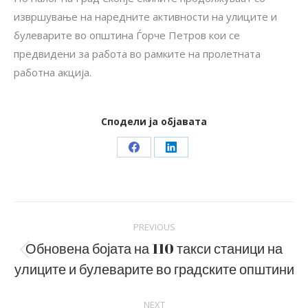
извршување на наредните активности на улиците и
булеварите во општина Ѓорче Петров кои се
предвидени за работа во рамките на пролетната
работна акција.
Сподели ја објавата
Share
Share
on
on
Facebook
LinkedIn
Post
PREVIOUS
navigation
Обновена бојата на 110 такси станици на
Previous
улиците и булеварите во градските општини
post:
NEXT