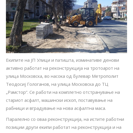
Екипите на ЈП Улици и патишта, изминативе денови
активно работат на реконструкција на тротоарот на
улица Московска, во насока од булевар Метрополит
Теодосиј Гологанов, на улица Московска до ТЦ
„Рамстор“. Се работи на комплетно отстранување на
стариот асфалт, машински ископ, поставување на
рабници и вградување на нова асфалтна маса.
Паралелно со оваа реконструкција, на истите работни
позиции други екипи работат на реконструкција и на