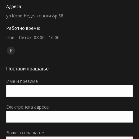
Адреса
ул.Коле Неделковски бр.38
Работно време:
Пон - Петок: 08:00 - 16:00
Find us on:
Facebook
page
Постави прашање
opens
in
Име и презиме
new
window
Електронска адреса
Вашето прашање