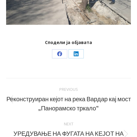
Сподели ја објавата
Share
Share
on
on
Facebook
LinkedIn
Post
PREVIOUS
navigation
Реконструиран кејот на река Вардар кај мост
Previous
„Панорамско тркало“
post:
NEXT
УРЕДУВАЊЕ НА ФУГАТА НА КЕЈОТ НА