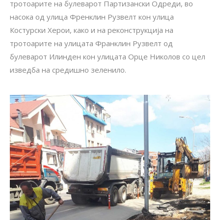
тротоарите на булеварот Партизански Одреди, во
насока од улица Френклин Рузвелт кон улица
Костурски Херои, како и на реконструкција на
тротоарите на улицата Франклин Рузвелт од
булеварот Илинден кон улицата Орце Николов со цел
изведба на средишно зеленило.