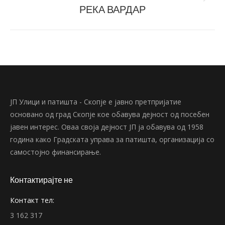
Next
РЕКА ВАРДАР
post:
ЈП Улици и патишта - Скопје е јавно претпријатие
основано од град Скопје кое обавува дејност од посебен
јавен интерес. Оваа своја дејност ЈП ја обавува од 1958
година како Градската управа за патишта, организација со
самостојно финансирање.
Контактирајте не
Контакт тел:
3 162 317