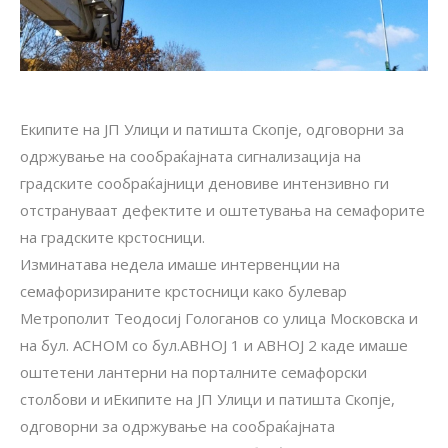
Екипите на ЈП Улици и патишта Скопје, одговорни за
одржување на сообраќајната сигнализација на
градските сообраќајници деновиве интензивно ги
отстрануваат дефектите и оштетувања на семафорите
на градските крстосници.
Изминатава недела имаше интервенции на
семафоризираните крстосници како булевар
Метрополит Теодосиј Гологанов со улица Московска и
на бул. АСНОМ со бул.АВНОЈ 1 и АВНОЈ 2 каде имаше
оштетени лантерни на порталните семафорски
столбови и иЕкипите на ЈП Улици и патишта Скопје,
одговорни за одржување на сообраќајната