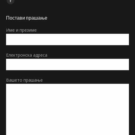
Facebook
page
Постави прашање
opens
in
Име и презиме
new
window
Електронска адреса
Вашето прашање