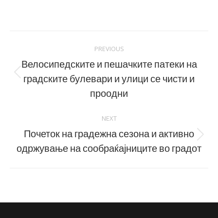
on
on
Facebook
LinkedIn
Post
PREVIOUS
navigation
Велосипедските и пешачките патеки на
градските булевари и улици се чисти и
Previous
post:
проодни
NEXT
Почеток на градежна сезона и активно
Next
одржување на сообраќајниците во градот
post: