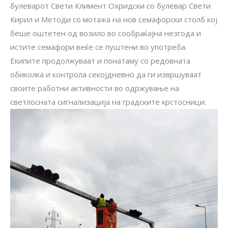
булеварот Свети Климент Охридски со булевар Свети
Кирил и Методи со мотажа на нов семафорски столб кој
беше оштетен од возило во сообраќајна незгода и
истите семафори веќе се пуштени во употреба.
Екипите продолжуваат и понатаму со редовната
обиколка и контрола секојдневно да ги извршуваат
своите работни активности во одржување на
светлосната сигнализација на градските крстосници.