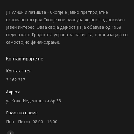
ЈП Улици и патишта - Скопје е јавно претпријатие
основано од град Скопје кое обавува дејност од посебен
јавен интерес. Оваа своја дејност ЈП ја обавува од 1958
година како Градската управа за патишта, организација со
самостојно финансирање.
Контактирајте не
Контакт тел:
3 162 317
Адреса
ул.Коле Неделковски бр.38
Работно време:
Пон - Петок: 08:00 - 16:00
Find us on: