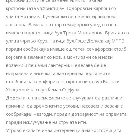
крстосницата ул.Христијан Тодоровски Карпош со
улица Натаниел Кучевишки беше монтирана нова
лантерна. Замена на стар семафорски уред со нов
имаше на крстосница бул.Трета Македонска Бригада со
улица Фрањо Круз, на к-ца бул.Гоце Делчев кај МРТВ
поради сообраќајка имаше оштетен семафорски столб
кој сега е заменет со нов, а монтирани се и нови
возачки и пешачки лантерни. Неделава беше
исправена и висечката лантерна на порталните
столбови на семафорите на крстосница бул.Босна и
Херцеговина со ул.Ќемал Сејфула.
Дефектите на семафорите се случуваат од различни
причини, од временските услови, несовесни возачи и
сообраќајни незгоди, поради дотрајаност на опремата,
поради исклучување на струјата итн.
Утрово екипите имаа интервенција на крстосницата