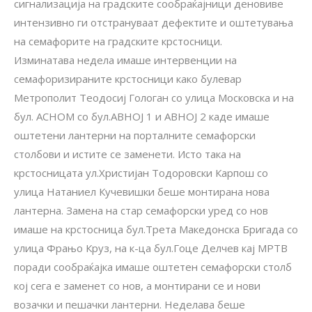
сигнализација на градските сообраќајници деновиве
интензивно ги отстрануваат дефектите и оштетувања
на семафорите на градските крстосници.
Изминатава недела имаше интервенции на
семафоризираните крстосници како булевар
Метрополит Теодосиј Гологан со улица Московска и на
бул. АСНОМ со бул.АВНОЈ 1 и АВНОЈ 2 каде имаше
оштетени лантерни на порталните семафорски
столбови и истите се заменети. Исто така на
крстосницата ул.Христијан Тодоровски Карпош со
улица Натаниел Кучевишки беше монтирана нова
лантерна. Замена на стар семафорски уред со нов
имаше на крстосница бул.Трета Македонска Бригада со
улица Фрањо Круз, на к-ца бул.Гоце Делчев кај МРТВ
поради сообраќајка имаше оштетен семафорски столб
кој сега е заменет со нов, а монтирани се и нови
возачки и пешачки лантерни. Неделава беше