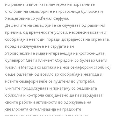
исправена и висечката лантерна на порталните
столбови на семафорите на крстосница бул.Босна и
Херцеговина со ул.Ќемал Сејфула.
Дефектите на семафорите се случуваат од различни
причини, од временските услови, несовесни возачи и
сообраќајни незгоди, поради дотрајаност на опремата,
поради исклучување на струјата итн.
Утрово екипите имаа интервенција на крстосницата
булеварот Свети Климент Охридски со булевар Свети
Кирил и Методи со мотажа на нов семафорски столб кој
беше оштетен од возило во сообраќајна незгода и
истите семафори веќе се пуштени во употреба.
Екипите продолжуваат и понатаму со редовната
обиколка и контрола секојдневно да ги извршуваат
своите работни активности во одржување на
светлосната сигнализација на градските
крстосници.стите се заменети. Исто така на