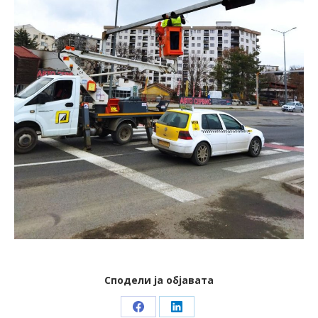
Сподели ја објавата
Share
Share