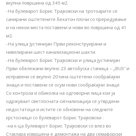
вкупна површина од 345 м2.
-На булеварот Борис Трајковски на тротоарите се
санирани оштетените бехатон плочи со прередување
и на некои места поставени и нови во површина од 41
м2.
-На улица Јустинијан Први реконструирани и
нивелирани шест канализациони шахти.
-На булеварот Борис Трајковски и улица Јустинијан
Први обележани вкупно 23 автобуска станица – „BUS“ и
исправени се вкупно 20тина оштетени сообраќајни
знаци и поставени се осум нови сообраќајни знаци
Со контрола и обиколка на одговорни лица кои ја
одржуваат светлосната сигнализација се утврдени
недостатоци и истите се обновени на следните
крстосници со булеварот Борис Трајковски :
-на к-ца булеварот Борис Трајковски со влез во
Стаклара извршена е демонтажа на два семафорски