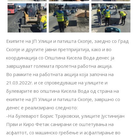
Екипите на ЈП Улици и патишта Скопје, заедно со Град
Скопје и другите јавни претпријатија, како и во
координација со Општина Кисела Вода денес ја
завршуваат големата пролетна работна акција.
Во рамките на работната акција која започна на
21.03.2022г. и се спроведуваше на улиците и
булеварите во општина Кисела Вода од страна на
екипите на ЈП Улици и патишта Скопје, завршно со
денес е реализирано следното:
-На булеварот Борис Трајковски, улиците Јустинијан
Први и Киро Фетак санирани се оштетувања на
асфалтот, со машинско гребење и асфалтирање во