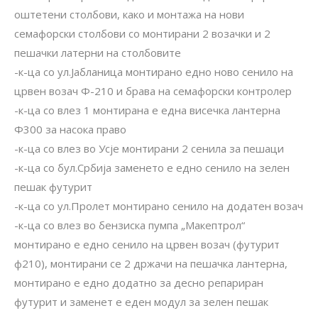
оштетени столбови, како и монтажа на нови
семафорски столбови со монтирани 2 возачки и 2
пешачки латерни на столбовите
-к-ца со ул.Јабланица монтирано едно ново сенило на
црвен возач Ф-210 и брава на семафорски контролер
-к-ца со влез 1 монтирана е една висечка лантерна
Ф300 за насока право
-к-ца со влез во Усје монтирани 2 сенила за пешаци
-к-ца со бул.Србија заменето е едно сенило на зелен
пешак футурит
-к-ца со ул.Пролет монтирано сенило на додатен возач
-к-ца со влез во бензиска пумпа „Макептрол“
монтирано е едно сенило на црвен возач (футурит
ф210), монтирани се 2 држачи на пешачка лантерна,
монтирано е едно додатно за десно репариран
футурит и заменет е еден модул за зелен пешак