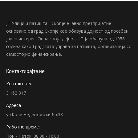
ЈП Улици и патишта - Скопје е јавно претпријатие
основано од град Скопје кое обавува дејност од посебен
јавен интерес. Оваа своја дејност ЈП ја обавува од 1958
година како Градската управа за патишта, организација со
самостојно финансирање.
Контактирајте не
Контакт тел:
3 162 317
Адреса
ул.Коле Неделковски бр.38
Работно време:
Пон - Петок: 08:00 - 16:00