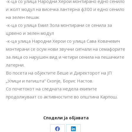
-к-ца со улица Народни Херои монтирано едно сенило
и жолт модул на висечка лантерна ф300 и едно сенило
на зелен пешак
-к-ца со улица Емил Зола монтирани се сенила за
црвено и зелен модул
-к-ца улица Народни Херои со улица Сава Ковачевич
монтирани се осум нови звучни сигнали на семафорите
за лица со нарушен вид и четири сенила на пешачките
латерни.
Во посета на објектите беше и Директорот на ЈП
„Улици и патишта“ Скопје, Борис Настов.
Со почетокот на следната недела екипите
продолжуваат со активностите во општина Карпош.
Сподели ја објавата