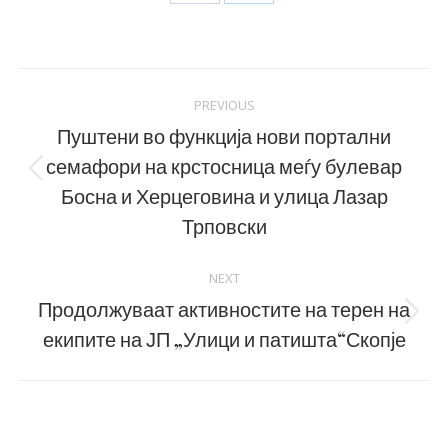
Share
Share
on
on
Facebook
LinkedIn
Post
PREVIOUS
navigation
Пуштени во функција нови портални
семафори на крстосница меѓу булевар
Previous
Босна и Херцеговина и улица Лазар
post:
Трповски
NEXT
Продолжуваат активностите на терен на
Next
екипите на ЈП „Улици и патишта“Скопје
post: