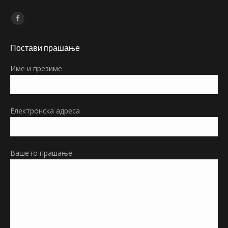
Find us on:
Facebook
page
Постави прашање
opens
in
Име и презиме
new
window
Електронска адреса
Вашето прашање