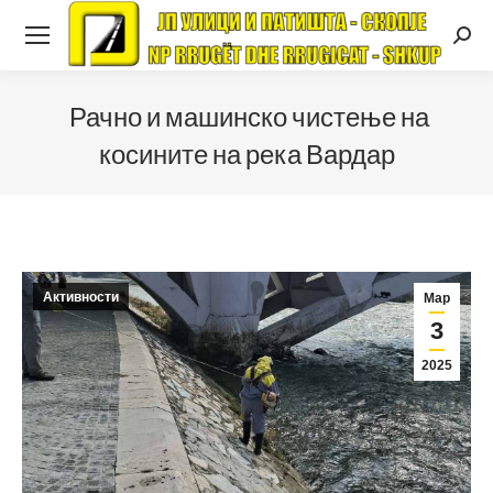
Searc
Рачно и машинско чистење на
косините на река Вардар
Активности
Мар
3
2025