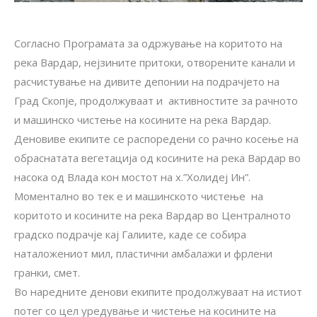
Согласно Програмата за одржување на коритото на
река Вардар, нејзините притоки, отворените канали и
расчистување на дивите депонии на подрачјето на
Град Скопје, продолжуваат и активностите за рачното
и машинско чистење на косините на река Вардар.
Деновиве екипите се распоредени со рачно косење на
обраснатата вегетација од косините на река Вардар во
насока од Влада кон мостот на х.”Холидеј Ин”.
Моментално во тек е и машинското чистење на
коритото и косините на река Вардар во Централното
градско подрачје кај Галиите, каде се собира
наталожениот мил, пластични амбалажи и фрлени
гранки, смет.
Во наредните денови екипите продолжуваат на истиот
потег со цел уредување и чистење на косините на