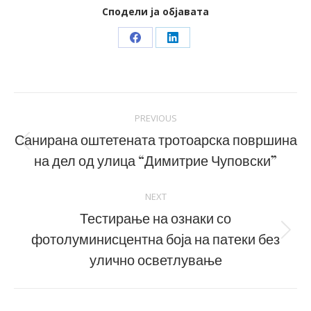
Сподели ја објавата
Share
Share
on
on
Facebook
LinkedIn
Post
PREVIOUS
navigation
Санирана оштетената тротоарска површина
Previous
на дел од улица “Димитрие Чуповски”
post:
NEXT
Тестирање на ознаки со
фотолуминисцентна боја на патеки без
Next
post:
улично осветлување