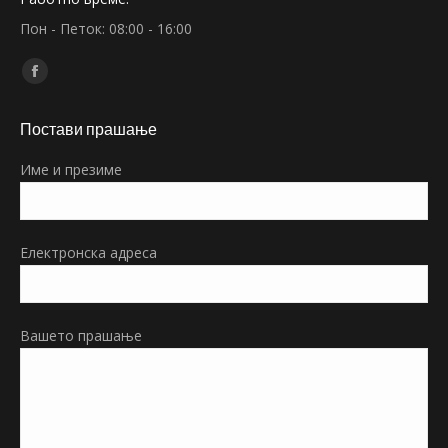
Пон - Петок: 08:00 - 16:00
Find us on:
Facebook
page
Постави прашање
opens
in
Име и презиме
new
window
Електронска адреса
Вашето прашање