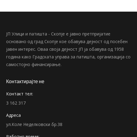
ЈП Улици и патишта - Скопје е јавно претпријатие
основано од град Скопје кое обавува дејност од посебен
јавен интерес. Оваа своја дејност ЈП ја обавува од 1958
година како Градската управа за патишта, организација со
самостојно финансирање.
Контактирајте не
Контакт тел:
3 162 317
Адреса
ул.Коле Неделковски бр.38
Работно време: