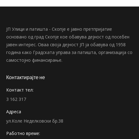
ЈП Улици и патишта - Скопје е јавно претпријатие
основано од град Скопје кое обавува дејност од посебен
јавен интерес. Оваа своја дејност ЈП ја обавува од 1958
година како Градската управа за патишта, организација со
самостојно финансирање.
Контактирајте не
Контакт тел:
3 162 317
Адреса
ул.Коле Неделковски бр.38
Работно време: