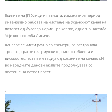
Екипите на ЈП Улици и патишта, изминатиов период
интензивно работат на чистење на Усјанскиот канал на
потегот од булевар Борис Трајковски, односно населба
Усје кон населба Лисиче.
Каналот се чисти рачно со тримери, се отстранува
тревата, гранките, грмушките, нискостеблеста и
високостеблеста вегетација од косините на каналот.И
во наредните денови екипите продолжуваат со
чистење на истиот потег
.