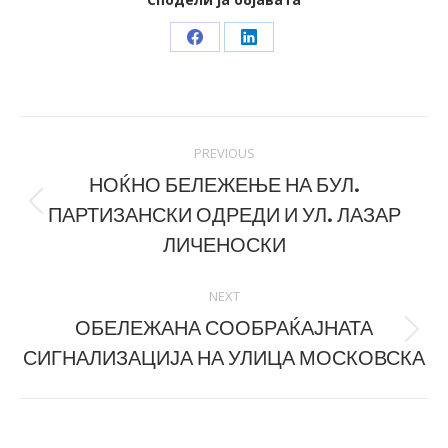
Share
Share
on
on
Facebook
LinkedIn
Post
PREVIOUS
navigation
НОЌНО БЕЛЕЖЕЊЕ НА БУЛ.
ПАРТИЗАНСКИ ОДРЕДИ И УЛ. ЛАЗАР
Previous
post:
ЛИЧЕНОСКИ
NEXT
ОБЕЛЕЖАНА СООБРАЌАЈНАТА
Next
СИГНАЛИЗАЦИЈА НА УЛИЦА МОСКОВСКА
post: