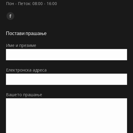
Пон - Петок: 08:00 - 16:00
Find us on:
Facebook
page
Постави прашање
opens
in
Име и презиме
new
window
Електронска адреса
Вашето прашање