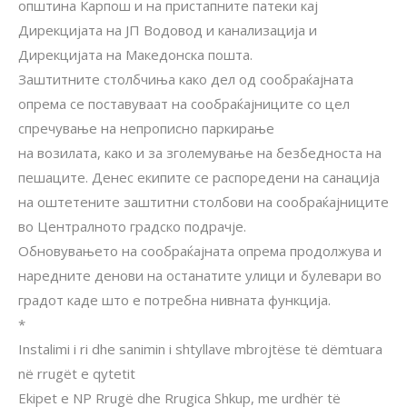
општина Карпош и на пристапните патеки кај
Дирекцијата на ЈП Водовод и канализација и
Дирекцијата на Македонска пошта.
Заштитните столбчиња како дел од сообраќајната
опрема се поставуваат на сообраќајниците со цел
спречување на непрописно паркирање
на возилата, како и за зголемување на безбедноста на
пешаците. Денес екипите се распоредени на санација
на оштетените заштитни столбови на сообраќајниците
во Централното градско подрачје.
Обновувањето на сообраќајната опрема продолжува и
наредните денови на останатите улици и булевари во
градот каде што е потребна нивната функција.
*
Instalimi i ri dhe sanimin i shtyllave mbrojtëse të dëmtuara
në rrugët e qytetit
Ekipet e NP Rrugë dhe Rrugica Shkup, me urdhër të