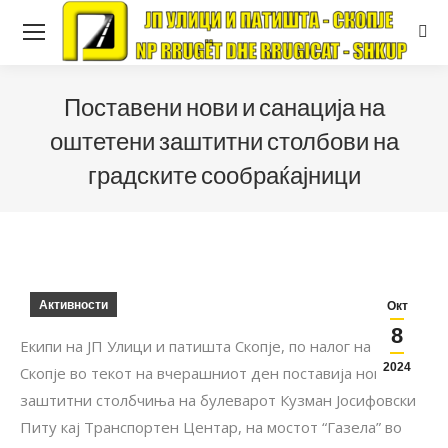
Sear
Поставени нови и санација на
оштетени заштитни столбови на
градските сообраќајници
Активности
Окт
8
Екипи на ЈП Улици и патишта Скопје, по налог на Град
2024
Скопје во текот на вчерашниот ден поставија нови
заштитни столбчиња на булеварот Кузман Јосифовски
Питу кај Транспортен Центар, на мостот “Газела” во