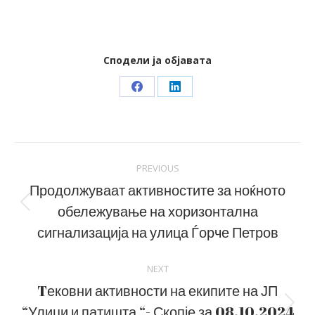
Сподели ја објавата
Share
Share
on
on
Facebook
LinkedIn
Post
PREVIOUS
navigation
Продолжуваат активностите за ноќното
обележување на хоризонтална
Previous
post:
сигнализација на улица Ѓорче Петров
NEXT
Tековни активности на екипите на ЈП
“Улици и патишта “- Скопје за 08.10.2024
Next