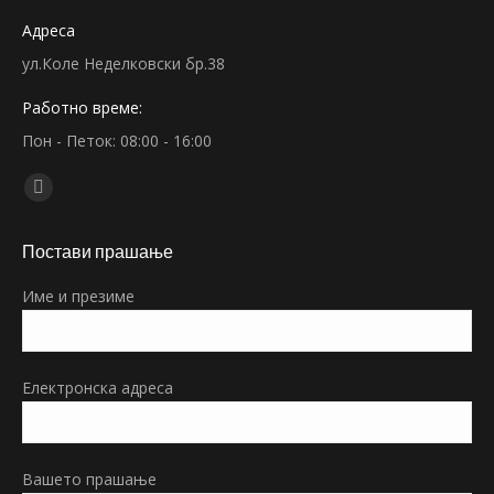
Адреса
ул.Коле Неделковски бр.38
Работно време:
Пон - Петок: 08:00 - 16:00
Find us on:
Facebook
page
Постави прашање
opens
in
Име и презиме
new
window
Електронска адреса
Вашето прашање