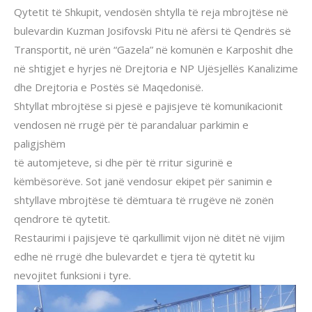
Qytetit të Shkupit, vendosën shtylla të reja mbrojtëse në
bulevardin Kuzman Josifovski Pitu në afërsi të Qendrës së
Transportit, në urën “Gazela” në komunën e Karposhit dhe
në shtigjet e hyrjes në Drejtoria e NP Ujësjellës Kanalizime
dhe Drejtoria e Postës së Maqedonisë.
Shtyllat mbrojtëse si pjesë e pajisjeve të komunikacionit
vendosen në rrugë për të parandaluar parkimin e
paligjshëm
të automjeteve, si dhe për të rritur sigurinë e
këmbësorëve. Sot janë vendosur ekipet për sanimin e
shtyllave mbrojtëse të dëmtuara të rrugëve në zonën
qendrore të qytetit.
Restaurimi i pajisjeve të qarkullimit vijon në ditët në vijim
edhe në rrugë dhe bulevardet e tjera të qytetit ku
nevojitet funksioni i tyre.