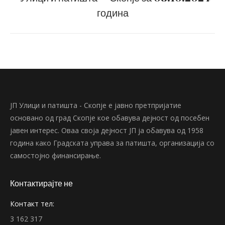
post:
година
ЈП Улици и патишта - Скопје е јавно претпријатие
основано од град Скопје кое обавува дејност од посебен
јавен интерес. Оваа своја дејност ЈП ја обавува од 1958
година како Градската управа за патишта, организација со
самостојно финансирање.
Контактирајте не
Контакт тел:
3 162 317