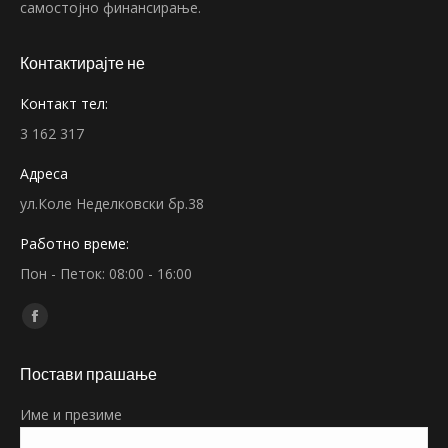
самостојно финансирање.
Контактирајте не
Контакт тел:
3 162 317
Адреса
ул.Коле Неделковски бр.38
Работно време:
Пон - Петок: 08:00 - 16:00
Find us on:
Facebook
page
Постави прашање
opens
in
Име и презиме
new