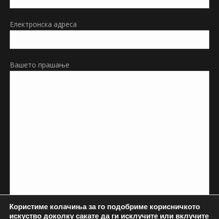
window
Електронска адреса
Вашето прашање
Користиме колачиња за го подобриме корисничкото
искуство доколку сакате да ги исклучите или вклучите