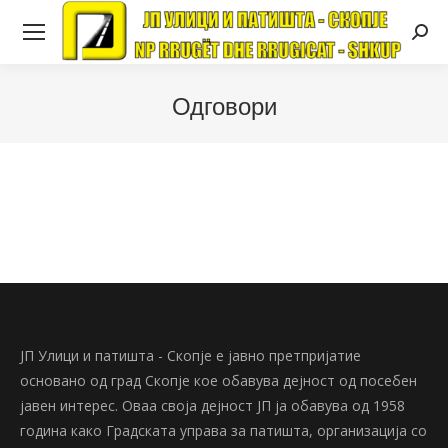
Searc
Одговори
ЈП Улици и патишта - Скопје е јавно претпријатие
основано од град Скопје кое обавува дејност од посебен
јавен интерес. Оваа своја дејност ЈП ја обавува од 1958
година како Градската управа за патишта, организација со