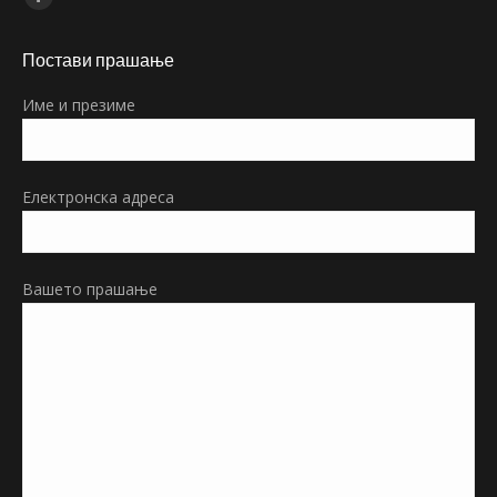
Facebook
page
Постави прашање
opens
in
Име и презиме
new
window
Електронска адреса
Вашето прашање