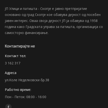
ЈП Улици и патишта - Скопје е јавно претпријатие
основано од град Скопје кое обавува дејност од посебен
јавен интерес. Оваа своја дејност ЈП ја обавува од 1958
година како Градската управа за патишта, организација со
самостојно финансирање.
Контактирајте не
Контакт тел:
3 162 317
Адреса
ул.Коле Неделковски бр.38
Работно време:
Пон - Петок: 08:00 - 16:00
Find us on: