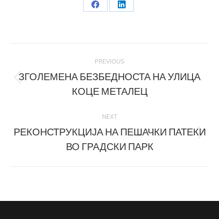
Share
Share
on
on
Facebook
LinkedIn
Post
PREVIOUS
navigation
ЗГОЛЕМЕНА БЕЗБЕДНОСТА НА УЛИЦА
Previous
КОЦЕ МЕТАЛЕЦ
post:
NEXT
РЕКОНСТРУКЦИЈА НА ПЕШАЧКИ ПАТЕКИ
Next
ВО ГРАДСКИ ПАРК
post: