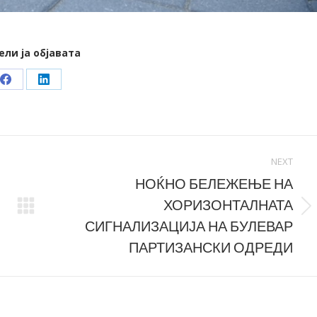
ели ја објавата
Share
Share
on
on
Facebook
LinkedIn
NEXT
НОЌНО БЕЛЕЖЕЊЕ НА
ХОРИЗОНТАЛНАТА
Next
СИГНАЛИЗАЦИЈА НА БУЛЕВАР
post:
ПАРТИЗАНСКИ ОДРЕДИ