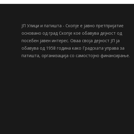
ЈП Улици и патишта - Скопје е јавно претпријатие
основано од град Скопје кое обавува дејност од
посебен јавен интерес. Оваа своја дејност ЈП ја
обавува од 1958 година како Градската управа за
патишта, организација со самостојно финансирање.