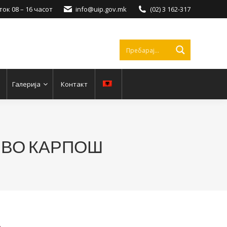
ок 08 – 16 часот
info@uip.gov.mk
(02) 3 162-317
Галерија
Контакт
 ВО КАРПОШ