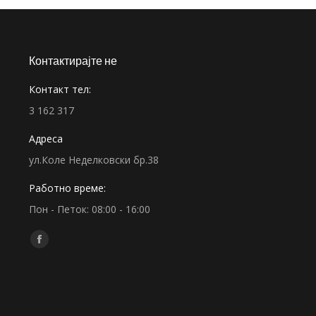
Контактирајте не
Контакт тел:
3 162 317
Адреса
ул.Коле Неделковски бр.38
Работно време:
Пон - Петок: 08:00 - 16:00
Find us on:
Facebook
page
opens
in