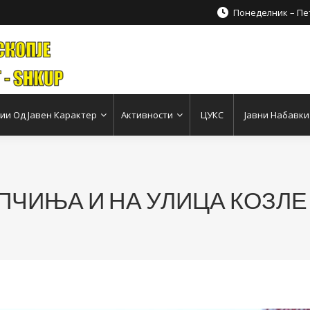
Понеделник – Пет
и Од Јавен Карактер
Активности
ЦУКС
Јавни Набавки
ПЧИЊА И НА УЛИЦА КОЗЛЕ