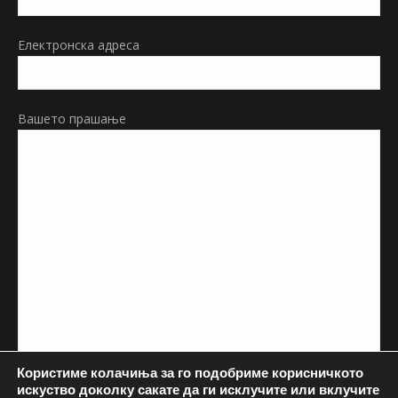
window
Електронска адреса
Вашето прашање
Користиме колачиња за го подобриме корисничкото
искуство доколку сакате да ги исклучите или вклучите