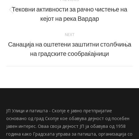
navigation
Тековни активности за рачно чистење на
Previous
кејот на река Вардар
post:
NEXT
Санација на оштетени заштитни столбчиња
Next
на градските сообраќајници
post:
ЈП Улици и патишта - Скопје е јавно претпријатие
основано од град Скопје кое обавува дејност од посебен
јавен интерес. Оваа своја дејност ЈП ја обавува од 1958
година како Градската управа за патишта, организација со