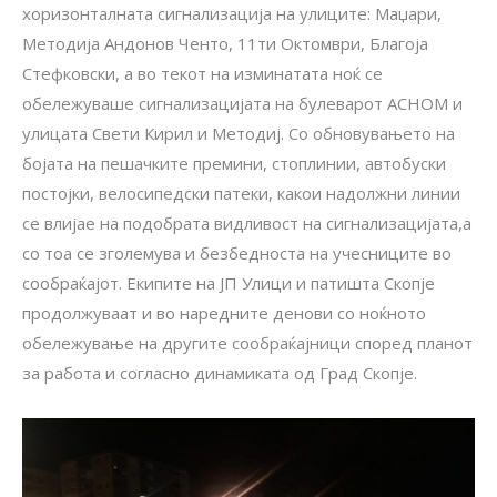
хоризонталната сигнализација на улиците: Маџари,
Методија Андонов Ченто, 11ти Октомври, Благоја
Стефковски, а во текот на изминатата ноќ се
обележуваше сигнализацијата на булеварот АСНОМ и
улицата Свети Кирил и Методиј. Со обновувањето на
бојата на пешачките премини, стоплинии, автобуски
постојки, велосипедски патеки, какои надолжни линии
се влијае на подобрата видливост на сигнализацијата,а
со тоа се зголемува и безбедноста на учесниците во
сообраќајот. Екипите на ЈП Улици и патишта Скопје
продолжуваат и во наредните денови со ноќното
обележување на другите сообраќајници според планот
за работа и согласно динамиката од Град Скопје.