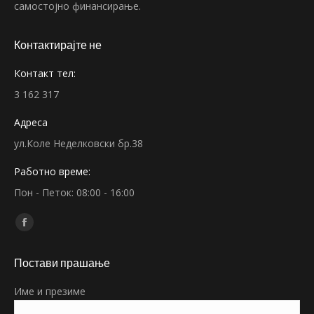
самостојно финансирање.
Контактирајте не
Контакт тел:
3 162 317
Адреса
ул.Коле Неделковски бр.38
Работно време:
Пон - Петок: 08:00 - 16:00
Find us on:
Facebook
page
Постави прашање
opens
in
Име и презиме
new