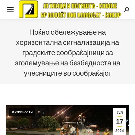
Searc
Ноќно обележување на
хоризонтална сигнализација на
градските сообраќајници за
зголемување на безбедноста на
учесниците во сообраќајот
Активности
Јул
17
2024