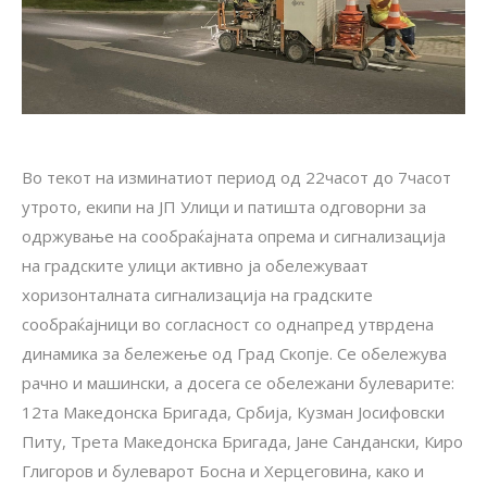
Во текот на изминатиот период од 22часот до 7часот
утрото, екипи на ЈП Улици и патишта одговорни за
одржување на сообраќајната опрема и сигнализација
на градските улици активно ја обележуваат
хоризонталната сигнализација на градските
сообраќајници во согласност со однапред утврдена
динамика за бележење од Град Скопје. Се обележува
рачно и машински, а досега се обележани булеварите:
12та Македонска Бригада, Србија, Кузман Јосифовски
Питу, Трета Македонска Бригада, Јане Сандански, Киро
Глигоров и булеварот Босна и Херцеговина, како и