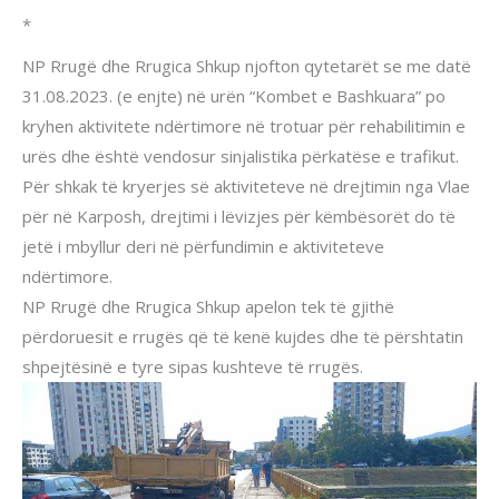
*
NP Rrugë dhe Rrugica Shkup njofton qytetarët se me datë
31.08.2023. (e enjte) në urën “Kombet e Bashkuara” po
kryhen aktivitete ndërtimore në trotuar për rehabilitimin e
urës dhe është vendosur sinjalistika përkatëse e trafikut.
Për shkak të kryerjes së aktiviteteve në drejtimin nga Vlae
për në Karposh, drejtimi i lëvizjes për këmbësorët do të
jetë i mbyllur deri në përfundimin e aktiviteteve
ndërtimore.
NP Rrugë dhe Rrugica Shkup apelon tek të gjithë
përdoruesit e rrugës që të kenë kujdes dhe të përshtatin
shpejtësinë e tyre sipas kushteve të rrugës.