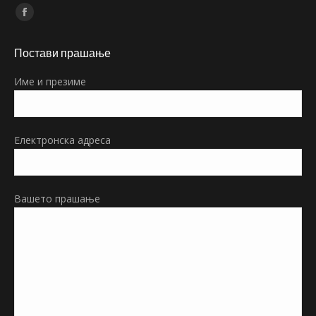
Find us on:
Facebook
page
Постави прашање
opens
in
Име и презиме
new
window
Електронска адреса
Вашето прашање