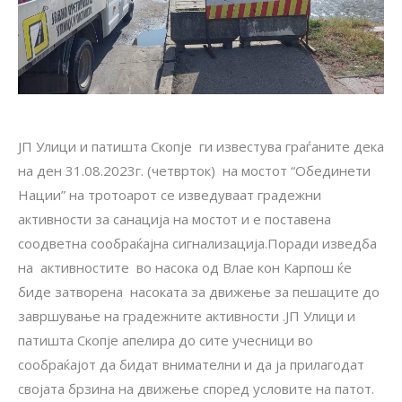
ЈП Улици и патишта Скопје ги известува граѓаните дека
на ден 31.08.2023г. (четврток) на мостот “Обединети
Нации” на тротоарот се изведуваат градежни
активности за санација на мостот и е поставена
соодветна сообраќајна сигнализација.Поради изведба
на активностите во насока од Влае кон Карпош ќе
биде затворена насоката за движење за пешаците до
завршување на градежните активности .ЈП Улици и
патишта Скопје апелира до сите учесници во
сообраќајот да бидат внимателни и да ја прилагодат
својата брзина на движење според условите на патот.