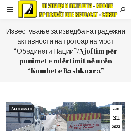
Searc
Известување за изведба на градежни
активности на тротоар на мост
“Обединети Нации”/Njoftim për
punimet e ndërtimit në urën
“Kombet e Bashkuara”
Активности
Авг
31
2023