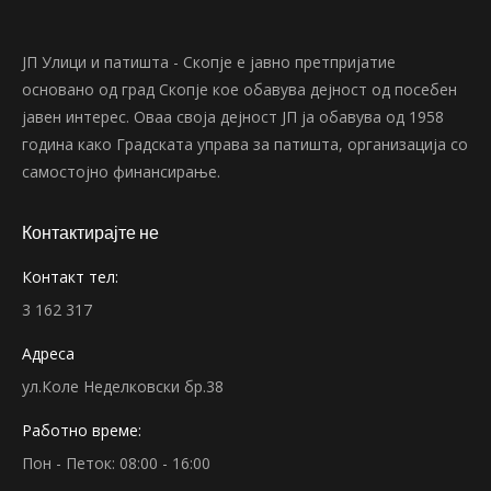
ЈП Улици и патишта - Скопје е јавно претпријатие
основано од град Скопје кое обавува дејност од посебен
јавен интерес. Оваа своја дејност ЈП ја обавува од 1958
година како Градската управа за патишта, организација со
самостојно финансирање.
Контактирајте не
Контакт тел:
3 162 317
Адреса
ул.Коле Неделковски бр.38
Работно време:
Пон - Петок: 08:00 - 16:00