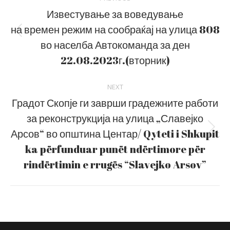
navigation
Известување за воведување
на времен режим на сообраќај на улица 808
Previous
во населба Автокоманда за ден
post:
22.08.2023г.(вторник)
NEXT
Градот Скопје ги заврши градежните работи
за реконструкција на улица „Славејко
Арсов“ во општина Центар/ Qyteti i Shkupit
Next
post:
ka përfunduar punët ndërtimore për
rindërtimin e rrugës “Slavejko Arsov”