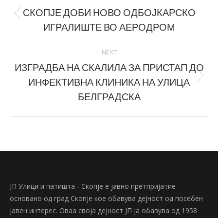
navigation
СКОПЈЕ ДОБИ НОВО ОДБОЈКАРСКО
Previous
ИГРАЛИШТЕ ВО АЕРОДРОМ
post:
NEXT
ИЗГРАДБА НА СКАЛИЛА ЗА ПРИСТАП ДО
ИНФЕКТИВНА КЛИНИКА НА УЛИЦА
Next
post:
БЕЛГРАДСКА
ЈП Улици и патишта - Скопје е јавно претпријатие
основано од град Скопје кое обавува дејност од посебен
јавен интерес. Оваа своја дејност ЈП ја обавува од 1958