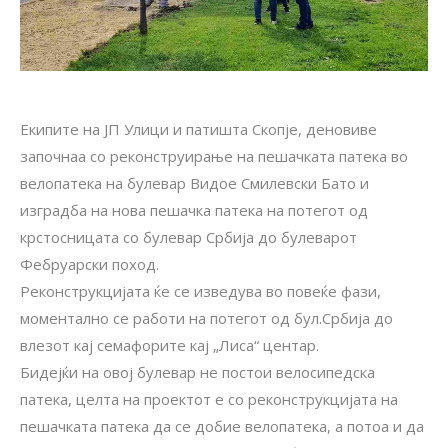
Екипите на ЈП Улици и патишта Скопје, деновиве
започнаа со реконструирање на пешачката патека во
велопатека на булевар Видое Смилевски Бато и
изградба на нова пешачка патека на потегот од
крстосницата со булевар Србија до булеварот
Фебруарски поход.
Реконструкцијата ќе се изведува во повеќе фази,
моментално се работи на потегот од бул.Србија до
влезот кај семафорите кај „Лиса“ центар.
Бидејќи на овој булевар не постои велосипедска
патека, целта на проектот е со реконструкцијата на
пешачката патека да се добие велопатека, а потоа и да