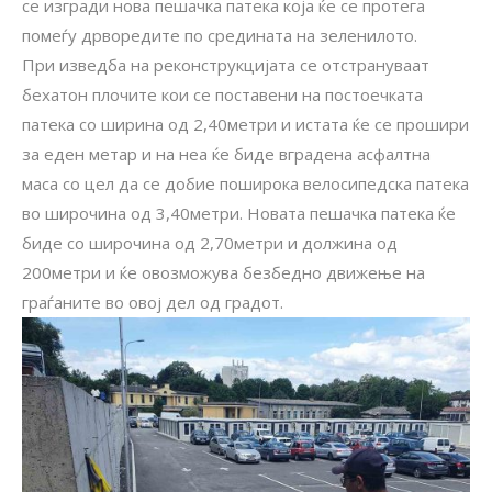
се изгради нова пешачка патека која ќе се протега
помеѓу дрворедите по средината на зеленилото.
При изведба на реконструкцијата се отстрануваат
бехатон плочите кои се поставени на постоечката
патека со ширина од 2,40метри и истата ќе се прошири
за еден метар и на неа ќе биде вградена асфалтна
маса со цел да се добие поширока велосипедска патека
во широчина од 3,40метри. Новата пешачка патека ќе
биде со широчина од 2,70метри и должина од
200метри и ќе овозможува безбедно движење на
граѓаните во овој дел од градот.