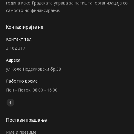
година како Градската управа за патишта, организација со
самостојно финансирање.
Контактирајте не
Контакт тел:
3 162 317
Адреса
ул.Коле Неделковски бр.38
Работно време:
Пон - Петок: 08:00 - 16:00
Find us on:
Facebook
page
Постави прашање
opens
in
Име и презиме