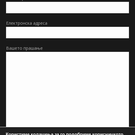
new
window
Електронска адреса
Вашето прашање
Користиме колачиња за го подобриме корисничкото