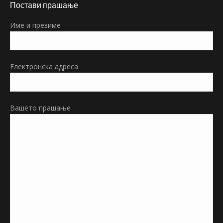
Постави прашање
opens
in
Име и презиме
new
window
Електронска адреса
Вашето прашање