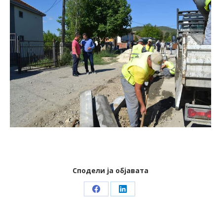
Сподели ја објавата
Share
Share
on
on