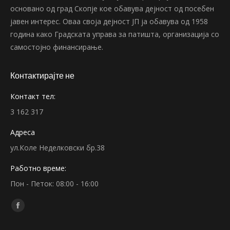
основано од град Скопје кое обавува дејност од посебен
јавен интерес. Оваа своја дејност ЈП ја обавува од 1958
година како Градската управа за патишта, организација со
самостојно финансирање.
Контактирајте не
Контакт тел:
3 162 317
Адреса
ул.Коле Неделковски бр.38
Работно време:
Пон - Петок: 08:00 - 16:00
Find us on:
Facebook
page