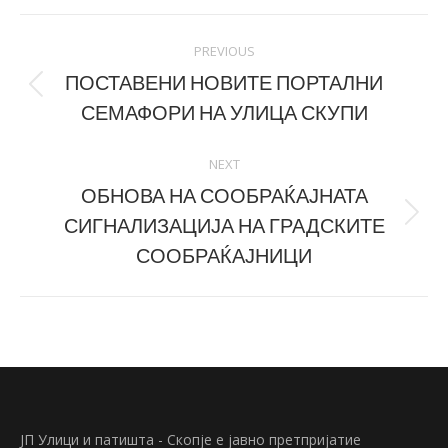
Facebook
LinkedIn
Post
PREVIOUS
navigation
ПОСТАВЕНИ НОВИТЕ ПОРТАЛНИ
Previous
СЕМАФОРИ НА УЛИЦА СКУПИ
post:
NEXT
ОБНОВА НА СООБРАЌАЈНАТА
СИГНАЛИЗАЦИЈА НА ГРАДСКИТЕ
Next
post:
СООБРАЌАЈНИЦИ
ЈП Улици и патишта - Скопје е јавно претпријатие