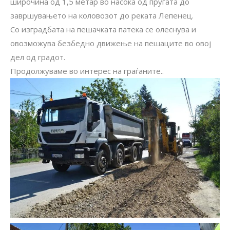
широчина од 1,5 метар во насока од пругата до
завршувањето на коловозот до реката Лепенец.
Со изградбата на пешачката патека се олеснува и
овозможува безбедно движење на пешаците во овој
дел од градот.
Продолжуваме во интерес на граѓаните..