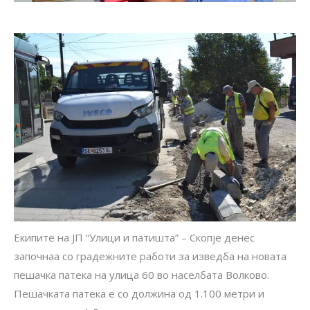
Екипите на ЈП “Улици и патишта” – Скопје денес
започнаа со градежните работи за изведба на новата
пешачка патека на улица 60 во населбата Волково.
Пешачката патека е со должина од 1.100 метри и