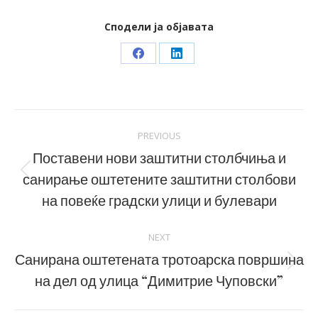
Сподели ја објавата
Share
Share
on
on
Facebook
LinkedIn
Post
PREVIOUS
navigation
Поставени нови заштитни столбчиња и
санирање оштетените заштитни столбови
Previous
post:
на повеќе градски улици и булевари
NEXT
Санирана оштетената тротоарска површина
Next
на дел од улица “Димитрие Чуповски”
post: