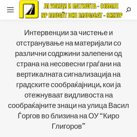
Searc
Интервенции за чистење и
отстранување на материјали со
различни содржини залепени од
страна на несовесни граѓани на
вертикалната сигнализација на
градските сообраќајници, кои ја
отежнуваат видливоста на
сообраќајните знаци на улица Васил
Ѓоргов во близина на ОУ “Киро
Глигоров”