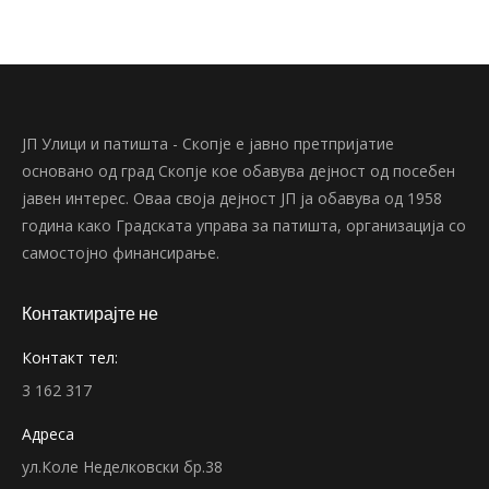
ЈП Улици и патишта - Скопје е јавно претпријатие
основано од град Скопје кое обавува дејност од посебен
јавен интерес. Оваа своја дејност ЈП ја обавува од 1958
година како Градската управа за патишта, организација со
самостојно финансирање.
Контактирајте не
Контакт тел:
3 162 317
Адреса
ул.Коле Неделковски бр.38