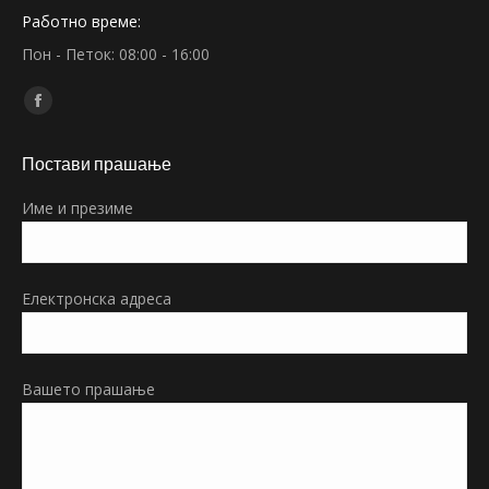
Работно време:
Пон - Петок: 08:00 - 16:00
Find us on:
Facebook
page
Постави прашање
opens
in
Име и презиме
new
window
Електронска адреса
Вашето прашање