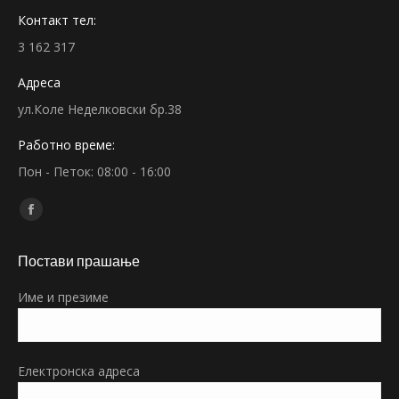
Контакт тел:
3 162 317
Адреса
ул.Коле Неделковски бр.38
Работно време:
Пон - Петок: 08:00 - 16:00
Find us on:
Facebook
page
Постави прашање
opens
in
Име и презиме
new
window
Електронска адреса