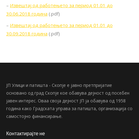
–
Извештај од работењето за период 01.01 до
30.06.2018 година
(.pdf)
–
Извештај од работењето за период 01.01 до
30.09.2018 година
(.pdf)
ЈП Улици и патишта - Скопје е јавно претпријатие
основано од град Скопје кое обавува дејност од посебен
јавен интерес. Оваа своја дејност ЈП ја обавува од 1958
година како Градската управа за патишта, организација со
самостојно финансирање.
Контактирајте не