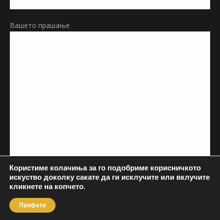
Вашето прашање
Користиме колачиња за го подобриме корисничкото
искуство доколку сакате да ги исклучите или вклучите
кликнете на копчето.
Прифати