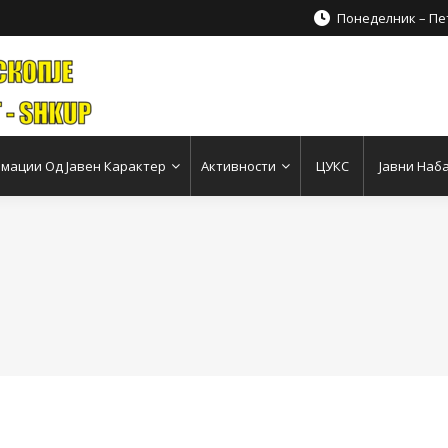
Понеделник – Пет
мации Од Јавен Карактер
Активности
ЦУКС
Јавни Наб