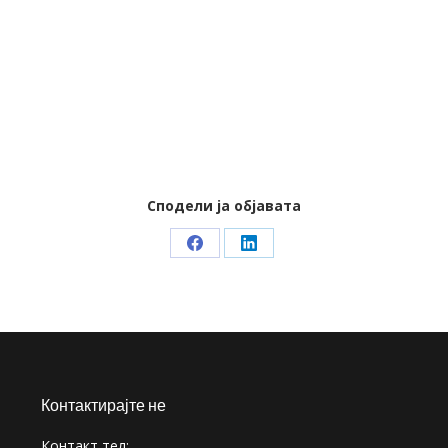
Сподели ја објавата
Share
Share
on
on
Facebook
LinkedIn
Контактирајте не
Контакт тел: