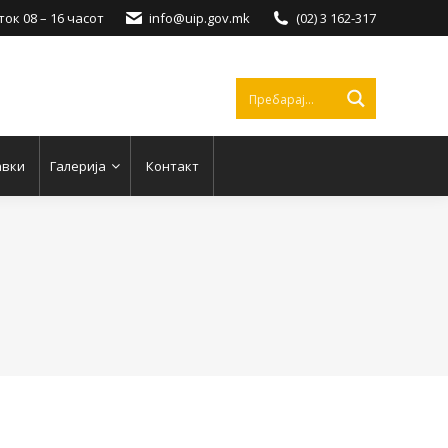
ок 08 – 16 часот
info@uip.gov.mk
(02) 3 162-317
авки
Галерија
Контакт