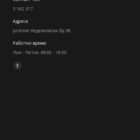
3 162 317
Адреса
ул.Коле Неделковски бр.38
Работно време:
Пон - Петок: 08:00 - 16:00
Find us on:
Facebook
page
opens
in
new
window