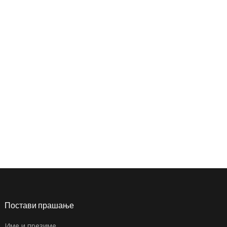
Постави прашање
Име и презиме