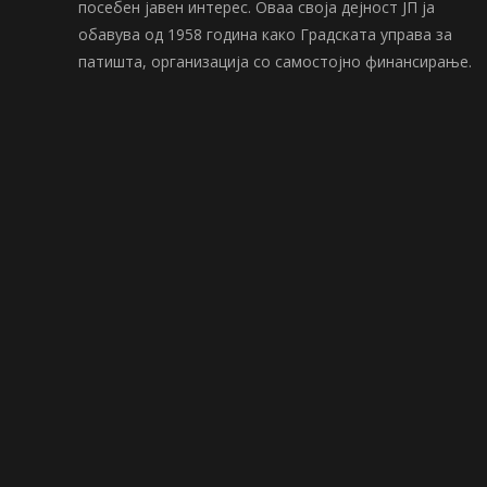
посебен јавен интерес. Оваа своја дејност ЈП ја
обавува од 1958 година како Градската управа за
патишта, организација со самостојно финансирање.