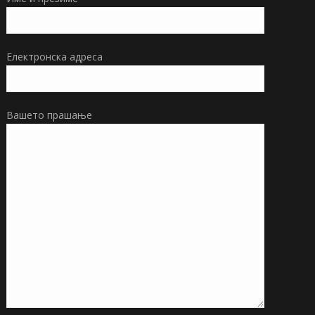
Електронска адреса
Вашето прашање