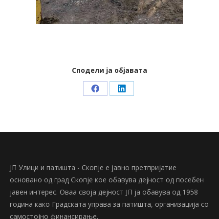
Сподели ја објавата
Share
Share
on
on
Facebook
LinkedIn
ЈП Улици и патишта - Скопје е јавно претпријатие
основано од град Скопје кое обавува дејност од посебен
јавен интерес. Оваа своја дејност ЈП ја обавува од 1958
година како Градската управа за патишта, организација со
самостојно финансирање.