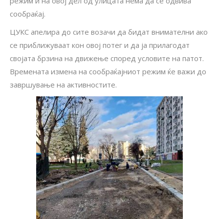
режим и на овој дел од улицата нема да се одвива
сообраќај.
ЦУКС апелира до сите возачи да бидат внимателни ако
се приближуваат кон овој потег и да ја прилагодат
својата брзина на движење според условите на патот.
Времената измена на сообраќајниот режим ќе важи до
завршување на активностите.