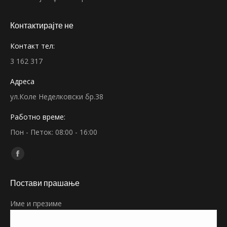
Контактирајте не
Контакт тел:
3 162 317
Адреса
ул.Коле Неделковски бр.38
Работно време:
Пон - Петок: 08:00 - 16:00
Find us on:
Facebook
page
Постави прашање
opens
in
Име и презиме
new
window