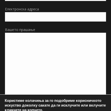
Електронска адреса
Вашето прашање
Користиме колачиња за го подобриме корисничкото
искуство доколку сакате да ги исклучите или вклучите
кликнете на копчето.