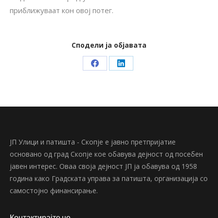
приближуваат кон овој потег.
Сподели ја објавата
Share
Share
on
on
Facebook
LinkedIn
ЈП Улици и патишта - Скопје е јавно претпријатие
основано од град Скопје кое обавува дејност од посебен
јавен интерес. Оваа своја дејност ЈП ја обавува од 1958
година како Градската управа за патишта, организација со
самостојно финансирање.
Контактирајте не