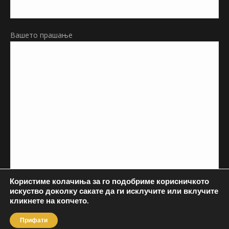
Вашето прашање
Користиме колачиња за го подобриме корисничкото
искуство доколку сакате да ги исклучите или вклучите
кликнете на копчето.
Прифати