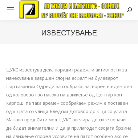
Searc
ИЗВЕСТУВАЊЕ
ЦУКС известува дека поради градежни активности за
нанесување завршен слој на асфалт на булеварот
Партизански Одреди за сообраќај затворен е еден дел
од коловозот во насока на движење од Центар кон
Карпош, па така времен сообраќаен режим е поставен
од к-цата со улица Бледски Договор до к-ца со улица
Манапо пред Сити мол. ЦУКС апелира до сите возачи
да бидат внимателни и да ја прилагодат својата брзина
на движење според условите на патот особено ако се