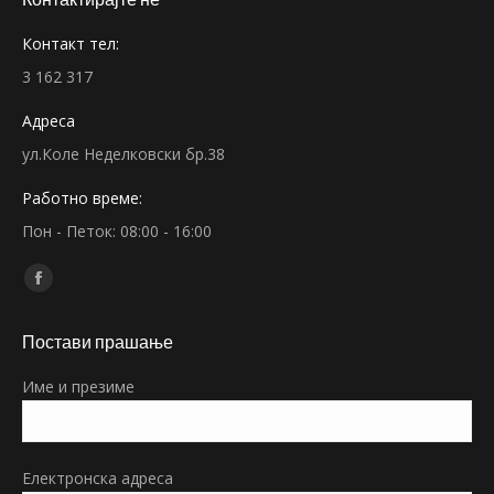
Контакт тел:
3 162 317
Адреса
ул.Коле Неделковски бр.38
Работно време:
Пон - Петок: 08:00 - 16:00
Find us on:
Facebook
page
Постави прашање
opens
in
Име и презиме
new
window
Електронска адреса