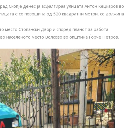
Град Скопје денес ја асфалтираа улицата Антон Кецкаров во
лицата е со површина од 520 квадратни метри, со должина
о место Стопански Двор и според планот за работа
 во населеното место Волково во општина Ѓорче Петров.