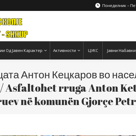
Понеделник – Пет
и Од Јавен Карактер
Активности
ЦУКС
Јавни Набавки
ата Антон Кецкаров во насе
/ Asfaltohet rruga Anton Ke
uev në komunën Gjorçe Pet