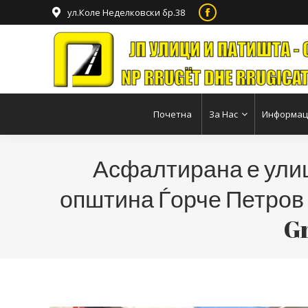
ул.Коле Неделковски бр.38
Facebook
page
opens
in
new
window
Почетна
За Нас
Информаци
Асфалтирана е улиц
општина Ѓорче Петров 
Gr