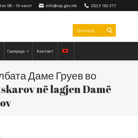
ок 08 – 16 часот
info@uip.gov.mk
(02) 3 162-317
Галерија
Контакт
лбата Даме Груев во
tskarov në lagjen Damë
rov