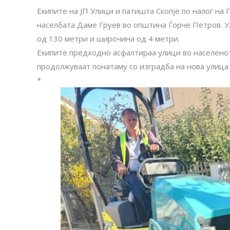
Екипите на ЈП Улици и патишта Скопје по налог на 
населбата Даме Груев во општина Ѓорче Петров. У
од 130 метри и широчина од 4 метри.
Екипите предходно асфалтираа улици во населенот
продолжуваат понатаму со изградба на новa улицa
*