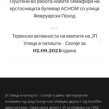
navigation
Пуштени во работа новите семафори на
крстосницата булевар АСНОМ со улица
Previous
post:
Февруарски Поход
NEXT
Теренски активности на екипите на ЈП
Улици и патишта – Скопје за
Next
post:
02.09.2024година
ЈП Улици и патишта - Скопје е јавно претпријатие
основано од град Скопје кое обавува дејност од посебен
јавен интерес. Оваа своја дејност ЈП ја обавува од 1958