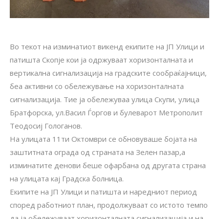
Во текот на изминатиот викенд екипите на ЈП Улици и
патишта Скопје кои ја одржуваат хоризонталната и
вертикална сигнализација на градските сообраќајници,
беа активни со обележување на хоризонталната
сигнализација. Тие ја обележуваа улица Скупи, улица
Братфорска, ул.Васил Ѓоргов и булеварот Метрополит
Теодосиј Гологанов.
На улицата 11ти Октомври се обновуваше бојата на
заштитната ограда од страната на Зелен пазар,а
изминатите денови беше офарбана од другата страна
на улицата кај Градска болница.
Екипите на ЈП Улици и патишта и наредниот период
според работниот план, продолжуваат со истото темпо
да ја обележуваат хоризонталната сигнализација и на