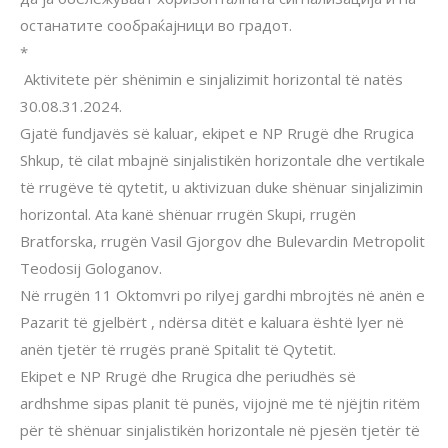
останатите сообраќајници во градот.
*
Aktivitete për shënimin e sinjalizimit horizontal të natës
30.08.31.2024.
Gjatë fundjavës së kaluar, ekipet e NP Rrugë dhe Rrugica
Shkup, të cilat mbajnë sinjalistikën horizontale dhe vertikale
të rrugëve të qytetit, u aktivizuan duke shënuar sinjalizimin
horizontal. Ata kanë shënuar rrugën Skupi, rrugën
Bratforska, rrugën Vasil Gjorgov dhe Bulevardin Metropolit
Teodosij Gologanov.
Në rrugën 11 Oktomvri po rilyej gardhi mbrojtës në anën e
Pazarit të gjelbërt , ndërsa ditët e kaluara është lyer në
anën tjetër të rrugës pranë Spitalit të Qytetit.
Ekipet e NP Rrugë dhe Rrugica dhe periudhës së
ardhshme sipas planit të punës, vijojnë me të njëjtin ritëm
për të shënuar sinjalistikën horizontale në pjesën tjetër të