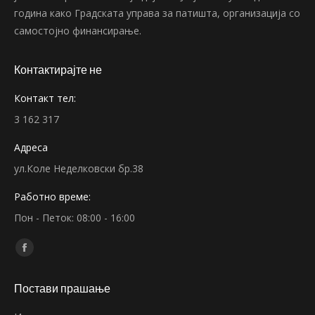
година како Градската управа за патишта, организација со
самостојно финансирање.
Контактирајте не
Контакт тел:
3 162 317
Адреса
ул.Коле Неделковски бр.38
Работно време:
Пон - Петок: 08:00 - 16:00
Find us on:
Facebook
page
Постави прашање
opens
in