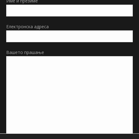
Име и презиме
new
window
Електронска адреса
Вашето прашање