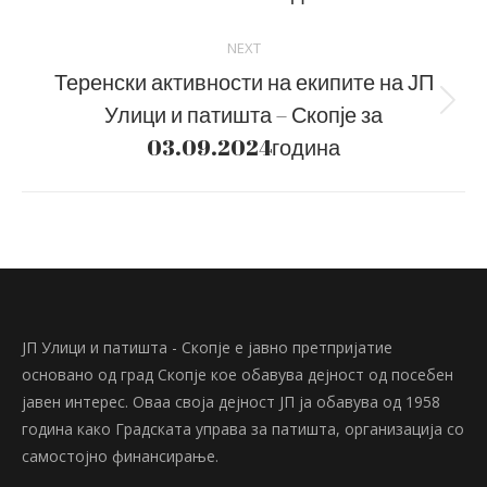
NEXT
Теренски активности на екипите на ЈП
Улици и патишта – Скопје за
Next
post:
03.09.2024година
ЈП Улици и патишта - Скопје е јавно претпријатие
основано од град Скопје кое обавува дејност од посебен
јавен интерес. Оваа своја дејност ЈП ја обавува од 1958
година како Градската управа за патишта, организација со
самостојно финансирање.