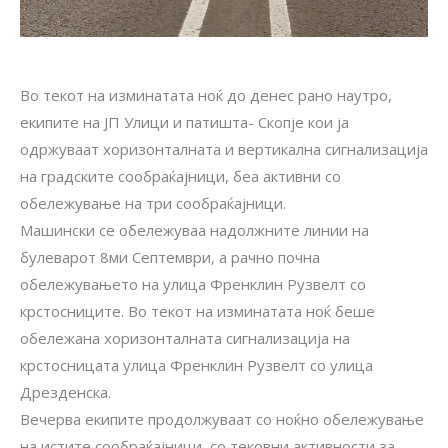
Во текот на изминатата ноќ до денес рано наутро,
екипите на ЈП Улици и патишта- Скопје кои ја
одржуваат хоризонталната и вертикална сигнализација
на градските сообраќајници, беа активни со
обележување на три сообраќајници.
Машински се обележуваа надолжните линии на
булеварот 8ми Септември, а рачно почна
обележувањето на улица Френклин Рузвелт со
крстосниците. Во текот на изминатата ноќ беше
обележана хоризонталната сигнализација на
крстосницата улица Френклин Рузвелт со улица
Дрезденска.
Вечерва екипите продолжуваат со ноќно обележување
на истите сообраќајници, со тековни активности за