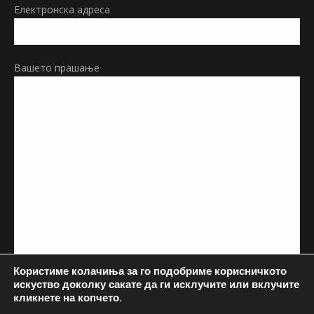
Електронска адреса
Вашето прашање
Користиме колачиња за го подобриме корисничкото
искуство доколку сакате да ги исклучите или вклучите
кликнете на копчето.