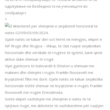
одржување на безбедноста на учесниците во
сообраќајот.
*
Aktivitetet për shënjimin e sinjalizimit horizontal të
natës 02/09/03/09/2024.
Gjatë natës së kaluar deri sot herët në mëngjes, ekipet e
NP Rrugë dhe Rrugica – Shkup, të cilat ruajnë sinjalistikën
horizontale dhe vertikale të rrugëve të qytetit, kanë qenë
aktive duke shënuar tri rrugë.
Vijat gjatësore të bulevardit 8 Shtatori u shënuan me
makineri dhe shënjimi i rrugës Franklin Roosevelt me ​​
kryqëzimet filloi me dorë. Gjatë natës së kaluar sinjalistika
horizontale është shënuar në kryqëzimin e rrugës Franklin
Roosevelt me ​​rrugën Dresdenska.
Sonte ekipet vazhdojnë me shenjimin e natës të të
njëjtave rrugë, me aktivitete të vazhdueshme për ruajtjen