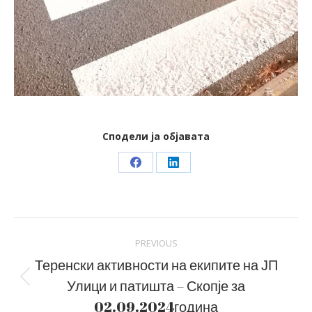
Сподели ја објавата
Share
Share
on
on
Facebook
LinkedIn
Post
PREVIOUS
navigation
Теренски активности на екипите на ЈП
Улици и патишта – Скопје за
Previous
post:
02.09.2024година