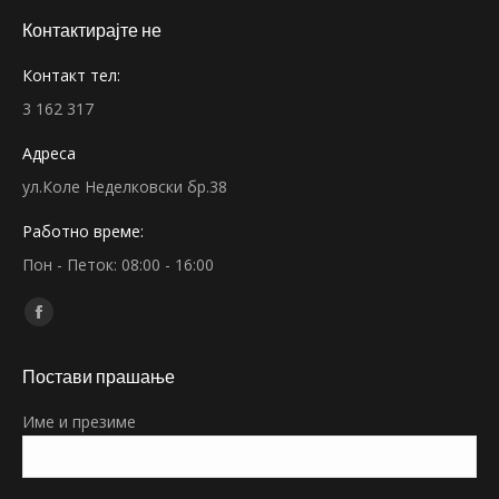
Контактирајте не
Контакт тел:
3 162 317
Адреса
ул.Коле Неделковски бр.38
Работно време:
Пон - Петок: 08:00 - 16:00
Find us on:
Facebook
page
Постави прашање
opens
in
Име и презиме
new
window