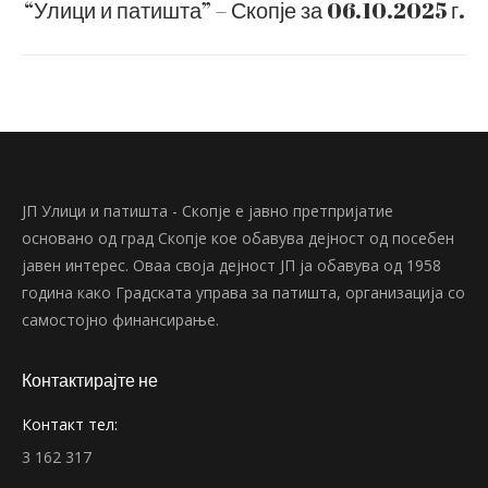
“Улици и патишта” – Скопје за 06.10.2025 г.
post:
ЈП Улици и патишта - Скопје е јавно претпријатие
основано од град Скопје кое обавува дејност од посебен
јавен интерес. Оваа своја дејност ЈП ја обавува од 1958
година како Градската управа за патишта, организација со
самостојно финансирање.
Контактирајте не
Контакт тел:
3 162 317