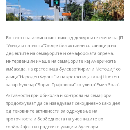
Во текот на изминатиот викенд дежурните екипи на ЈП
“Улици и патишта”Скопје беа активни со санација на
дефектите на семафорите и семафорската опрема.
Интервенции имаше на семафорите кај Америчката
амбасада, на крстосница булевар”Кирил и Методиј” со
улица”Народен Фронт” и на крстосницата кај Цветен
пазар булевар”Борис Трајковски” со улица”Емил Зола”.
Активности при обиколка и контрола на семафори
продолжуваат да се изведуваат секојдневно како дел
од тековните активности за одржување на
проточноста и безбедноста на учесниците во
сообраќајот на градските улици и булевари.