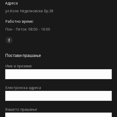
Адреса
ул.Коле Неделковски бр.38
Работно време:
Пон - Петок: 08:00 - 16:00
Find us on:
Facebook
page
Постави прашање
opens
in
Име и презиме
new
window
Електронска адреса
Вашето прашање