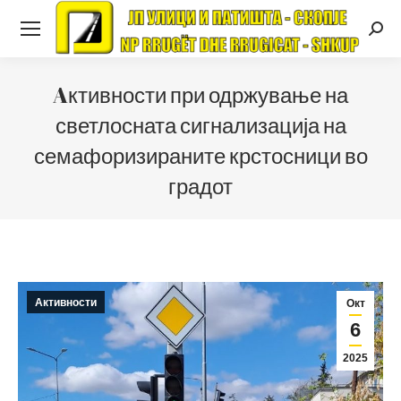
Searc
Aктивности при одржување на
светлосната сигнализација на
семафоризираните крстосници во
градот
Активности
Окт
6
2025