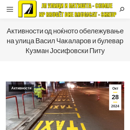
Searc
Активности од ноќното обележување
на улица Васил Чакаларов и булевар
Кузман Јосифовски Питу
Активности
Окт
28
2024