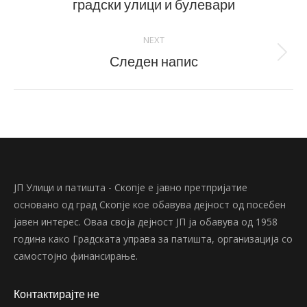
post:
градски улици и булевари
NEXT
Следен напис
Next
post:
ЈП Улици и патишта - Скопје е јавно претпријатие
основано од град Скопје кое обавува дејност од посебен
јавен интерес. Оваа своја дејност ЈП ја обавува од 1958
година како Градската управа за патишта, организација со
самостојно финансирање.
Контактирајте не