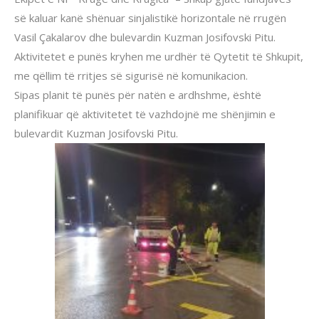
së kaluar kanë shënuar sinjalistikë horizontale në rrugën
Vasil Çakalarov dhe bulevardin Kuzman Josifovski Pitu.
Aktivitetet e punës kryhen me urdhër të Qytetit të Shkupit,
me qëllim të rritjes së sigurisë në komunikacion.
Sipas planit të punës për natën e ardhshme, është
planifikuar që aktivitetet të vazhdojnë me shënjimin e
bulevardit Kuzman Josifovski Pitu.