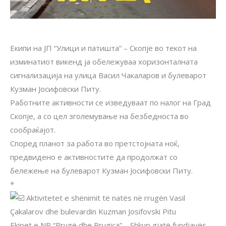
Екипи на ЈП “Улици и патишта” – Скопје во текот на
изминатиот викенд ја обележуваа хоризонталната
сигнализација на улица Васил Чакаларов и булеварот
Кузман Јосифовски Питу.
Работните активности се изведуваат по налог на Град
Скопје, а со цел зголемување на безбедноста во
сообраќајот.
Според планот за работа во претстојната ноќ,
предвидено е активностите да продолжат со
бележење на булеварот Кузман Јосифовски Питу.
*
Aktivitetet e shënimit të natës në rrugën Vasil
Çakalarov dhe bulevardin Kuzman Josifovski Pitu
Ekipet e NP “Rrugë dhe Rrugica” – Shkup gjatë fundjavës