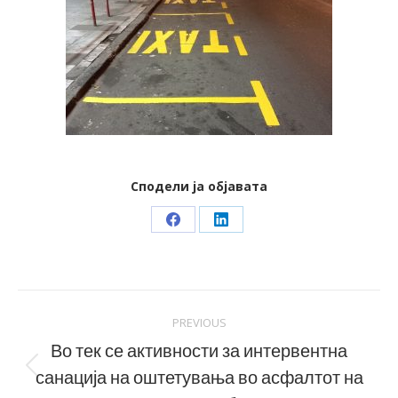
Сподели ја објавата
Share
Share
on
on
Facebook
LinkedIn
Post
PREVIOUS
navigation
Во тек се активности за интервентна
санација на оштетувања во асфалтот на
Previous