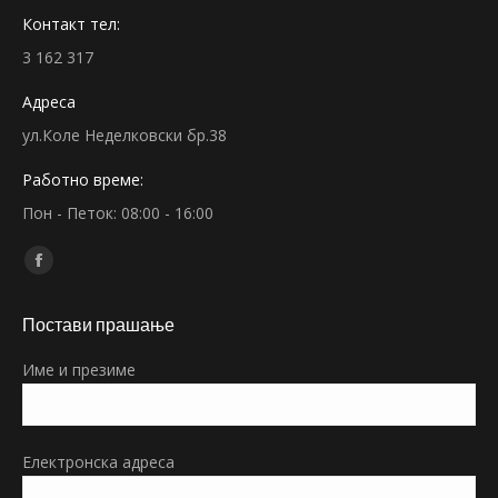
Контакт тел:
3 162 317
Адреса
ул.Коле Неделковски бр.38
Работно време:
Пон - Петок: 08:00 - 16:00
Find us on:
Facebook
page
Постави прашање
opens
in
Име и презиме
new
window
Електронска адреса