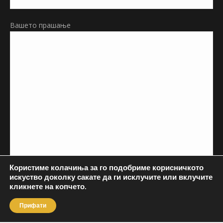
Вашето прашање
Користиме колачиња за го подобриме корисничкото
искуство доколку сакате да ги исклучите или вклучите
кликнете на копчето.
Прифати