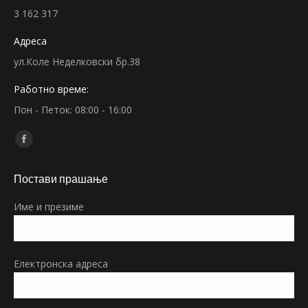
3 162 317
Адреса
ул.Коле Неделковски бр.38
Работно време:
Пон - Петок: 08:00 - 16:00
Find us on:
Facebook
page
Постави прашање
opens
in
Име и презиме
new
window
Електронска адреса