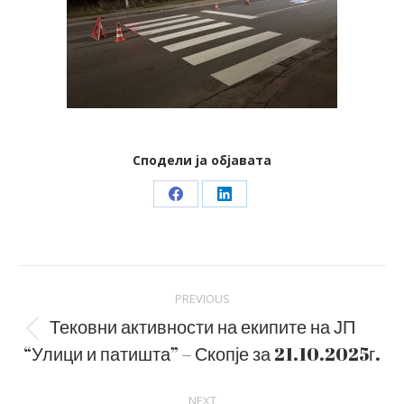
Сподели ја објавата
Share
Share
on
on
Facebook
LinkedIn
Post
PREVIOUS
navigation
Тековни активности на екипите на ЈП
Previous
“Улици и патишта” – Скопје за 21.10.2025г.
post:
NEXT