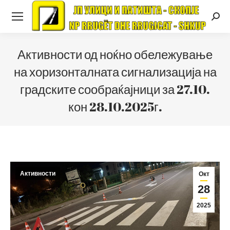
Searc
Активности од ноќно обележување
на хоризонталната сигнализација на
градските сообраќајници за 27.10.
кон 28.10.2025г.
Активности
Окт
28
2025