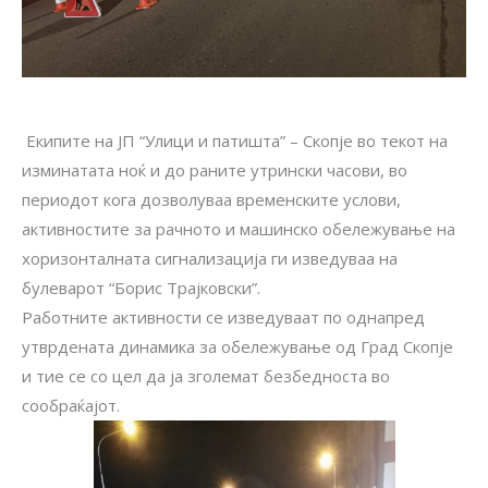
Екипите на ЈП “Улици и патишта” – Скопје во текот на
изминатата ноќ и до раните утрински часови, во
периодот кога дозволуваа временските услови,
активностите за рачното и машинско обележување на
хоризонталната сигнализација ги изведуваа на
булеварот “Борис Трајковски”.
Работните активности се изведуваат по однапред
утврдената динамика за обележување од Град Скопје
и тие се со цел да ја зголемат безбедноста во
сообраќајот.