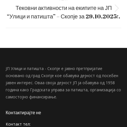
Тековни активности на екипите на ЈП
Next
“Улици и патишта” – Скопје за 29.10.2025г.
post:
ЈП Улици и патишта - Скопје е јавно претпријатие
основано од град Скопје кое обавува дејност од посебен
јавен интерес. Оваа своја дејност ЈП ја обавува од 1958
година како Градската управа за патишта, организација со
самостојно финансирање.
Контактирајте не
Контакт тел: