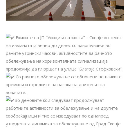
Екипите на ЈП “Улици и патишта” – Скопје во текот
на изминатата вечер до денес со завршување во
раните утрински часови, активностите за рачното
обележување на хоризонталната сигнализација
продолжија да ги вршат на улица “Благоја Стефковски”.
Со рачното обележување се обновени пешачките
премини и стрелките за насока на движење на
возачите.
Во деновите кои следуваат продолжуваат
работните активности за обележување и на другите
сообраќајници и тие се изведуваат по однапред
утврдената динамика за обележување од Град Скопје