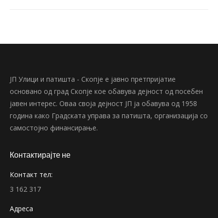
ЈП Улици и патишта - Скопје е јавно претпријатие
основано од град Скопје кое обавува дејност од посебен
јавен интерес. Оваа своја дејност ЈП ја обавува од 1958
година како Градската управа за патишта, организација со
самостојно финансирање.
Контактирајте не
Контакт тел:
3 162 317
Адреса