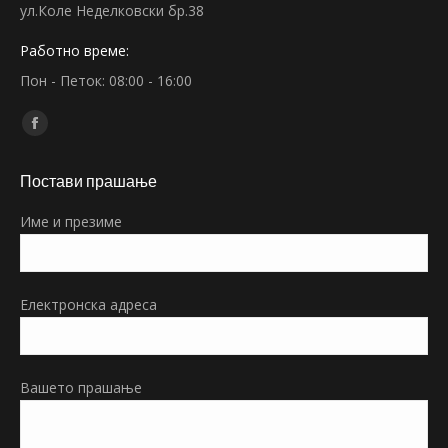
ул.Коле Неделковски бр.38
Работно време:
Пон - Петок: 08:00 - 16:00
Find us on:
Facebook
page
Постави прашање
opens
in
Име и презиме
new
window
Електронска адреса
Вашето прашање