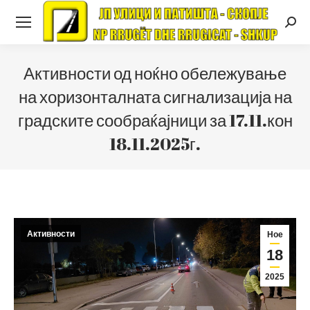
Searc
Активности од ноќно обележување
на хоризонталната сигнализација на
градските сообраќајници за 17.11.кон
18.11.2025г.
Активности
Ное
18
2025