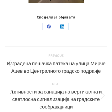
Сподели ја објавата
Share
Share
on
on
Facebook
LinkedIn
Post
PREVIOUS
navigation
Изградена пешачка патека на улица Мирче
Previous
Ацев во Централното градско подрачје
post:
NEXT
Aктивности за санација на вертикална и
светлосна сигнализација на градските
Next
post:
сообраќајници