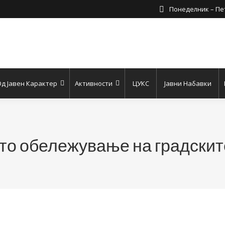
Понеделник – Пет
д Јавен Карактер
Активности
ЦУКС
Јавни Набавки
о обележување на градскит