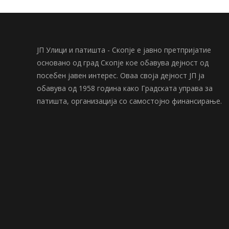
ЈП Улици и патишта - Скопје е јавно претпријатие
основано од град Скопје кое обавува дејност од
посебен јавен интерес. Оваа своја дејност ЈП ја
обавува од 1958 година како Градската управа за
патишта, организација со самостојно финансирање.