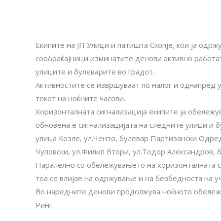
Екипите на ЈП Улици и патишта Скопје, кои ја одрж
сообраќајници изминатите денови активно работа
улиците и булеварите во градот.
Активностите се извршуваат по налог и однапред 
текот на ноќните часови.
Хоризонталната сигнализација екипите ја обележу
обновена е сигнализацијата на следните улици и б
улица Козле, ул.Ченто, булевар Партизански Одре
Чуповски, ул.Филип Втори, ул.Тодор Александров, 
Паралелно со обележувањето на хоризонталната си
тоа се влијае на одржување и на безбедноста на у
Во наредните денови продолжува ноќното обележу
Ринг.