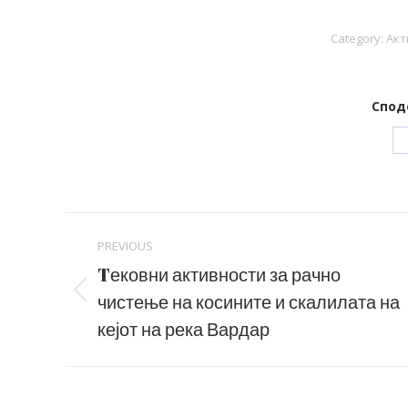
Category:
Акт
Спод
Post
PREVIOUS
navigation
Tековни активности за рачно
чистење на косините и скалилата на
Previous
post:
кејот на река Вардар