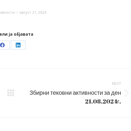
ивности
август 21, 2024
ели ја објавата
Share
Share
on
on
Facebook
LinkedIn
NEXT
Збирни тековни активности за ден
Next
21.08.2024г.
post: