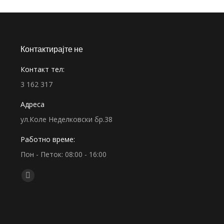
Контактирајте не
Контакт тел:
3 162 317
Адреса
ул.Коле Неделковски бр.38
Работно време:
Пон - Петок: 08:00 - 16:00
Find us on:
Facebook
page
opens
in