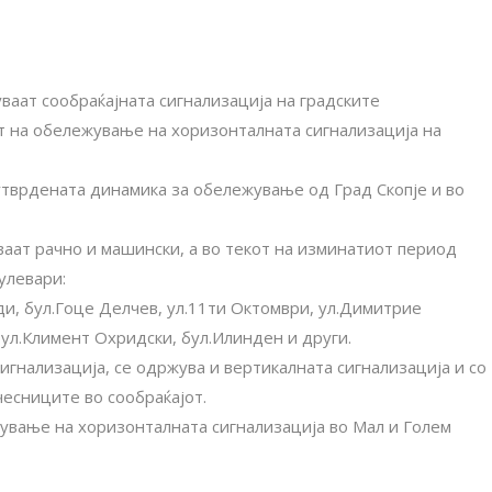
уваат сообраќајната сигнализација на градските
т на обележување на хоризонталната сигнализација на
утврдената динамика за обележување од Град Скопје и во
ваат рачно и машински, а во текот на изминатиот период
улевари:
ди, бул.Гоце Делчев, ул.11ти Октомври, ул.Димитрие
бул.Климент Охридски, бул.Илинден и други.
гнализација, се одржува и вертикалната сигнализација и со
чесниците во сообраќајот.
вање на хоризонталната сигнализација во Мал и Голем