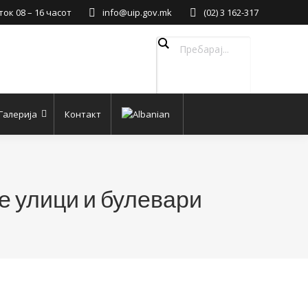
ок 08 – 16 часот
info@uip.gov.mk
(02) 3 162-317
Галерија
Контакт
е улици и булевари